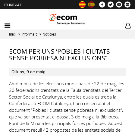
BUTLLETÍ
Mobile
Log
menu
tog
Inici
Informa't
Notícies
toggler
ECOM PER UNS ‘POBLES I CIUTATS
SENSE POBRESA NI EXCLUSIONS”
Dilluns, 9 de maig
Amb motiu de les eleccions municipals de 22 de maig, les
30 federacions d’entitats de la Taula d’entitats del Tercer
Sector Social de Catalunya, entre les quals es troba la
Confederació ECOM Catalunya, han consensuat el
document “Pobles i ciutats sense pobresa ni exclusions”,
que va ser presentat el passat 3 de maig a la Biblioteca
Font de la Mina a les principals forces polítiques. Aquest
document recull 42 propostes de les entitats socials del