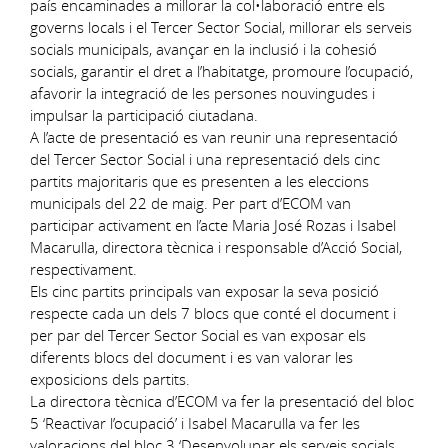
país encaminades a millorar la col•laboració entre els
governs locals i el Tercer Sector Social, millorar els serveis
socials municipals, avançar en la inclusió i la cohesió
socials, garantir el dret a l’habitatge, promoure l’ocupació,
afavorir la integració de les persones nouvingudes i
impulsar la participació ciutadana.
A l’acte de presentació es van reunir una representació
del Tercer Sector Social i una representació dels cinc
partits majoritaris que es presenten a les eleccions
municipals del 22 de maig. Per part d’ECOM van
participar activament en l’acte Maria José Rozas i Isabel
Macarulla, directora tècnica i responsable d’Acció Social,
respectivament.
Els cinc partits principals van exposar la seva posició
respecte cada un dels 7 blocs que conté el document i
per par del Tercer Sector Social es van exposar els
diferents blocs del document i es van valorar les
exposicions dels partits.
La directora tècnica d’ECOM va fer la presentació del bloc
5 ‘Reactivar l’ocupació’ i Isabel Macarulla va fer les
valoracions del bloc 3 ‘Desenvolupar els serveis socials