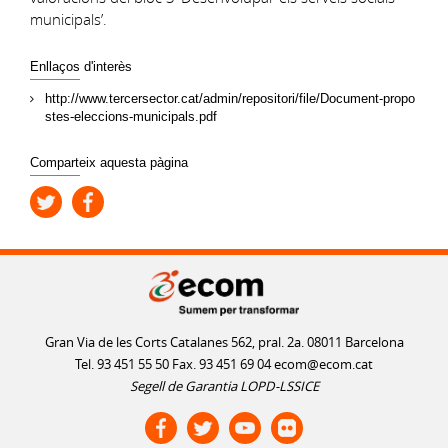
municipals’.
Enllaços d'interès
http://www.tercersector.cat/admin/repositori/file/Document-propo
stes-eleccions-municipals.pdf
Comparteix aquesta pàgina
Gran Via de les Corts Catalanes 562, pral. 2a. 08011 Barcelona
Tel. 93 451 55 50 Fax. 93 451 69 04
ecom@ecom.cat
Segell de Garantia LOPD-LSSICE