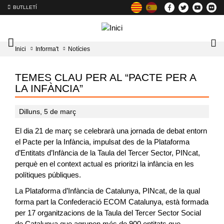
BUTLLETÍ
Mobile
Lo
Inici
Informa't
Notícies
menu
tog
toggler
TEMES CLAU PER AL “PACTE PER A
LA INFÀNCIA”
Dilluns, 5 de març
El dia 21 de març se celebrarà una jornada de debat entorn
el Pacte per la Infància, impulsat des de la Plataforma
d’Entitats d’Infància de la Taula del Tercer Sector, PINcat,
perquè en el context actual es prioritzi la infància en les
polítiques públiques.
La Plataforma d’Infància de Catalunya, PINcat, de la qual
forma part la Confederació ECOM Catalunya, està formada
per 17 organitzacions de la Taula del Tercer Sector Social
de Catalunya que agrupen més de 900 entitats que