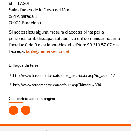
9h - 17:30h
Sala d’actes de la Casa del Mar
c/ d’Albareda 1
08004 Barcelona
Si necessiteu alguna mesura d’accessibilitat per a
persones amb discapacitat auditiva cal comunicar-ho amb
l’antelació de 3 dies laborables al telèfon: 93 310 57 07 o a
l'adreça:
taula@tercersector.cat
.
Enllaços d'interès
http://www.tercersector.cat/actes_inscripcio.asp?id_acte=17
http://www.tercersector.cat/default.asp?idmenu=334
Comparteix aquesta pàgina