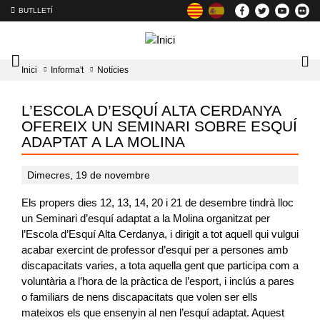
BUTLLETÍ
Mobile
Lo
Inici
Informa't
Notícies
menu
tog
toggler
L’ESCOLA D’ESQUÍ ALTA CERDANYA
OFEREIX UN SEMINARI SOBRE ESQUÍ
ADAPTAT A LA MOLINA
Dimecres, 19 de novembre
Els propers dies 12, 13, 14, 20 i 21 de desembre tindrà lloc
un Seminari d’esquí adaptat a la Molina organitzat per
l’Escola d’Esquí Alta Cerdanya, i dirigit a tot aquell qui vulgui
acabar exercint de professor d’esquí per a persones amb
discapacitats varies, a tota aquella gent que participa com a
voluntària a l’hora de la pràctica de l’esport, i inclús a pares
o familiars de nens discapacitats que volen ser ells
mateixos els que ensenyin al nen l’esquí adaptat. Aquest