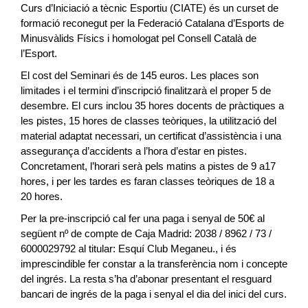
Curs d’Iniciació a tècnic Esportiu (CIATE) és un curset de
formació reconegut per la Federació Catalana d’Esports de
Minusvàlids Físics i homologat pel Consell Català de
l’Esport.
El cost del Seminari és de 145 euros. Les places son
limitades i el termini d’inscripció finalitzarà el proper 5 de
desembre. El curs inclou 35 hores docents de pràctiques a
les pistes, 15 hores de classes teòriques, la utilització del
material adaptat necessari, un certificat d’assistència i una
assegurança d’accidents a l’hora d’estar en pistes.
Concretament, l’horari serà pels matins a pistes de 9 a17
hores, i per les tardes es faran classes teòriques de 18 a
20 hores.
Per la pre-inscripció cal fer una paga i senyal de 50€ al
següent nº de compte de Caja Madrid: 2038 / 8962 / 73 /
6000029792 al titular: Esquí Club Meganeu., i és
imprescindible fer constar a la transferència nom i concepte
del ingrés. La resta s’ha d’abonar presentant el resguard
bancari de ingrés de la paga i senyal el dia del inici del curs.