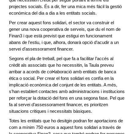
projectes socials. És a dir, fer una mica més fácil la gestió
econòmica del dia a dia a les entitats socials.
Per crear aquest fons solidari, el sector va construir el
gener una nova cooperativa de serveis, que du el nom de
Finan3 i que està previst que estigui en funcionament
abans de l’estiu, i que, alhora, donarà opció d’acudir a un
servei d’assessorament financer.
Segons el pla de treball, pel que fa a facilitar l’accés al
crèdit als associats que ho necessitin, la Taula preveu
arribar a acords de col•laboració amb entitats de banca
ética o social. Per crear el fons solidari es confía en la
implicació econòmica del conjunt de les entitats. A més,
s’han establert contactes amb administracions i institucions
per reforçar la dotació del fons en una segona fase. Pel que
fa al servei d’assessorament financer, es prioritzen
situacions critiques i necessitats bàsiques.
Totes les entitats que ho desitgin podran fer aportacions de
com a mínim 750 euros a aquest fons solidari a través de
la cooperativa Finan3, cosa que també podran fer persones