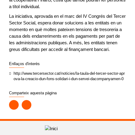
a títol individual.
La iniciativa, aprovada en el marc del IV Congrés del Tercer
Sector Social, espera donar solucions a les entitats en un
momento en què moltes pateixen tensions de tresoreria a
causa dels endarreriments en els pagaments per part de
les administracions publiques. A més, les entitats tenen
greus dificultats per accedir al finançament bancari.
Enllaços d'interès
http://www.tercersector.cat/noticies/la-taula-del-tercer-sector-apr
ova-la-creacio-dun-fons-solidari-i-dun-servei-dacompanyamen-0
Comparteix aquesta pàgina