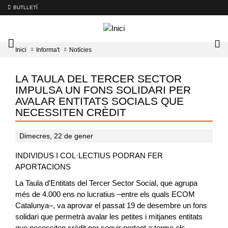
BUTLLETÍ
Mobile
Lo
Inici
Informa't
Notícies
menu
tog
toggler
LA TAULA DEL TERCER SECTOR
IMPULSA UN FONS SOLIDARI PER
AVALAR ENTITATS SOCIALS QUE
NECESSITEN CRÈDIT
Dimecres, 22 de gener
INDIVIDUS I COL·LECTIUS PODRAN FER
APORTACIONS
La Taula d’Entitats del Tercer Sector Social, que agrupa
més de 4.000 ens no lucratius –entre els quals ECOM
Catalunya–, va aprovar el passat 19 de desembre un fons
solidari que permetrà avalar les petites i mitjanes entitats
que necessiten crèdit per seguir portant a terme els