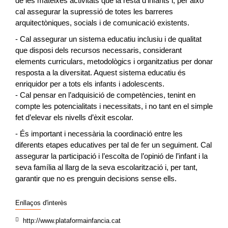
de les mateixes activitats que la resta d’infants i, per això
cal assegurar la supressió de totes les barreres
arquitectòniques, socials i de comunicació existents.
- Cal assegurar un sistema educatiu inclusiu i de qualitat
que disposi dels recursos necessaris, considerant
elements curriculars, metodològics i organitzatius per donar
resposta a la diversitat. Aquest sistema educatiu és
enriquidor per a tots els infants i adolescents.
- Cal pensar en l’adquisició de competències, tenint en
compte les potencialitats i necessitats, i no tant en el simple
fet d’elevar els nivells d’èxit escolar.
- És important i necessària la coordinació entre les
diferents etapes educatives per tal de fer un seguiment. Cal
assegurar la participació i l’escolta de l’opinió de l’infant i la
seva família al llarg de la seva escolarització i, per tant,
garantir que no es prenguin decisions sense ells.
Enllaços d'interès
http://www.plataformainfancia.cat