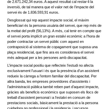
de 2.671.242,34 euros. A aquest resultat cal restar-li la
inversió, de tal manera que el valor net de l’impacte del
servei és de 1.836.593,91 euros.
Desglossat qui rep aquest impacte social, el màxim
beneficiari és la persona usuària del servei, que rep més de
la meitat del profit (56,13%). A més, cal tenir en compte que
el servei porta implícit un gran estalvi econòmic a l’hora de
poder contractar un servei públic com aquest en
contraposició al sistema de copagament que suposa una
plaça residencial, que fins ara es considerava el servei
més adequat per a les persones amb discapacitat.
L’impacte social positiu que reflecteix l’estudi no afecta
exclusivament l’usuari i és que la presència d’un assistent
redueix la càrrega a l’entorn familiar del discapacitat. Per
altra banda, les empreses proveïdores d’assistents i
l’administració pública també reben part d’aquest impacte,
gràcies als beneficis econòmics que suposen els llocs de
treball d’assistent personal i a l’estalvi en consum de
prestacions socials, bàsicament la prestació a la persona
cuidadora no professional i la residencia, i recursos