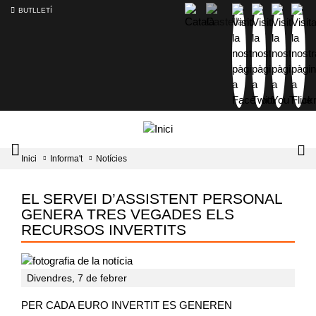
BUTLLETÍ
Mobile
Lo
Inici
Informa't
Notícies
menu
tog
toggler
EL SERVEI D’ASSISTENT PERSONAL
GENERA TRES VEGADES ELS
RECURSOS INVERTITS
Divendres, 7 de febrer
PER CADA EURO INVERTIT ES GENEREN