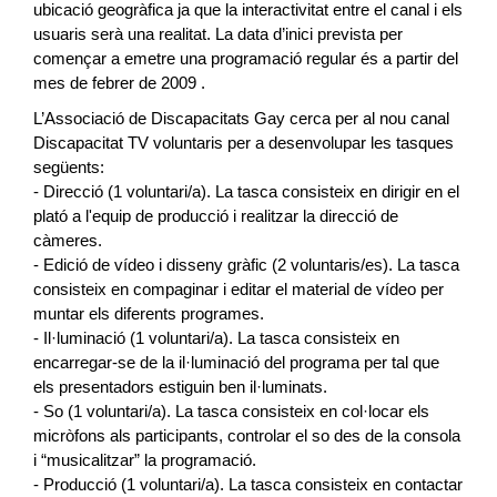
ubicació geogràfica ja que la interactivitat entre el canal i els
usuaris serà una realitat. La data d’inici prevista per
començar a emetre una programació regular és a partir del
mes de febrer de 2009 .
L’Associació de Discapacitats Gay cerca per al nou canal
Discapacitat TV voluntaris per a desenvolupar les tasques
següents:
- Direcció (1 voluntari/a). La tasca consisteix en dirigir en el
plató a l'equip de producció i realitzar la direcció de
càmeres.
- Edició de vídeo i disseny gràfic (2 voluntaris/es). La tasca
consisteix en compaginar i editar el material de vídeo per
muntar els diferents programes.
- Il·luminació (1 voluntari/a). La tasca consisteix en
encarregar-se de la il·luminació del programa per tal que
els presentadors estiguin ben il·luminats.
- So (1 voluntari/a). La tasca consisteix en col·locar els
micròfons als participants, controlar el so des de la consola
i “musicalitzar” la programació.
- Producció (1 voluntari/a). La tasca consisteix en contactar