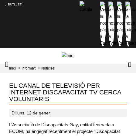
BUTLLETÍ
Mobile
Lo
Inici
Informa't
Notícies
menu
tog
toggler
EL CANAL DE TELEVISIÓ PER
INTERNET DISCAPACITAT TV CERCA
VOLUNTARIS
Dilluns, 12 de gener
L’Associació de Discapacitats Gay, entitat federada a
ECOM, ha engegat recentment el projecte “Discapacitat