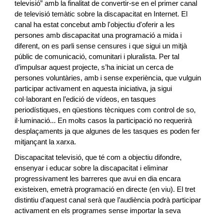
televisió” amb la finalitat de convertir-se en el primer canal
de televisió temàtic sobre la discapacitat en Internet. El
canal ha estat concebut amb l'objectiu d'oferir a les
persones amb discapacitat una programació a mida i
diferent, on es parli sense censures i que sigui un mitjà
públic de comunicació, comunitari i pluralista. Per tal
d’impulsar aquest projecte, s’ha iniciat un cerca de
persones voluntàries, amb i sense experiència, que vulguin
participar activament en aquesta iniciativa, ja sigui
col·laborant en l’edició de vídeos, en tasques
periodístiques, en qüestions tècniques com control de so,
il·luminació... En molts casos la participació no requerirà
desplaçaments ja que algunes de les tasques es poden fer
mitjançant la xarxa.
Discapacitat televisió, que té com a objectiu difondre,
ensenyar i educar sobre la discapacitat i eliminar
progressivament les barreres que avui en dia encara
existeixen, emetrà programació en directe (en viu). El tret
distintiu d’aquest canal serà que l’audiència podrà participar
activament en els programes sense importar la seva