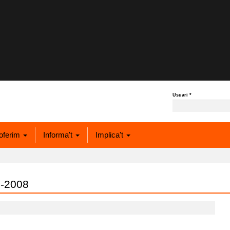
Usuari
*
oferim
Informa't
Implica't
1-2008