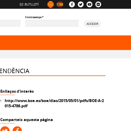
BUTLLETÍ
Contrasenya
*
ACCEDIR
PENDÈNCIA
Enllaços d'interès
http://www.boe.es/boe/dias/2015/05/01/pdfs/BOE-A-2
015-4786.pdf
Comparteix aquesta pàgina