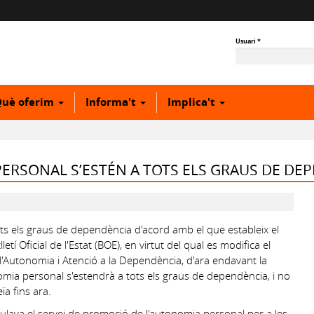
Usuari
*
uè oferim
Informa't
Implica't
ERSONAL S’ESTÉN A TOTS ELS GRAUS DE DE
ts els graus de dependència d'acord amb el que estableix el
etí Oficial de l'Estat (BOE), en virtut del qual es modifica el
 l'Autonomia i Atenció a la Dependència, d'ara endavant la
omia personal s'estendrà a tots els graus de dependència, i no
a fins ara.
ulava el servei de promoció de l'autonomia personal per a les