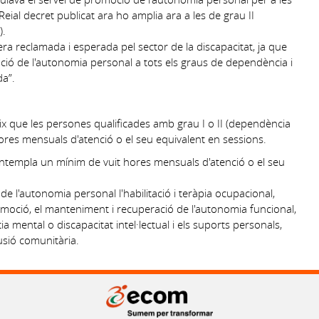
ial decret publicat ara ho amplia ara a les de grau II
).
ra reclamada i esperada pel sector de la discapacitat, ja que
ció de l'autonomia personal a tots els graus de dependència i
da”.
ix que les persones qualificades amb grau I o II (dependència
es mensuals d'atenció o el seu equivalent en sessions.
ontempla un mínim de vuit hores mensuals d'atenció o el seu
 l'autonomia personal l'habilitació i teràpia ocupacional,
promoció, el manteniment i recuperació de l'autonomia funcional,
ia mental o discapacitat intel·lectual i els suports personals,
lusió comunitària.