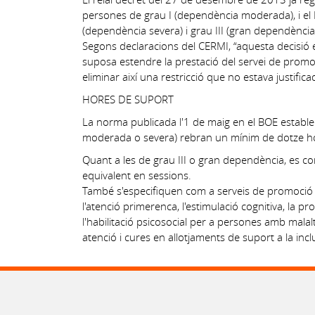
persones de grau I (dependència moderada), i el Re
(dependència severa) i grau III (gran dependència
Segons declaracions del CERMI, “aquesta decisió e
suposa estendre la prestació del servei de promo
eliminar així una restricció que no estava justifica
HORES DE SUPORT
La norma publicada l'1 de maig en el BOE estable
moderada o severa) rebran un mínim de dotze hor
Quant a les de grau III o gran dependència, es c
equivalent en sessions.
També s'especifiquen com a serveis de promoció de
l'atenció primerenca, l'estimulació cognitiva, la 
l'habilitació psicosocial per a persones amb malalt
atenció i cures en allotjaments de suport a la inc