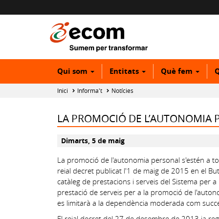
Qui som
Entitats
Què fem
Q
Inici
Informa't
Notícies
LA PROMOCIÓ DE L’AUTONOMIA P
Dimarts, 5 de maig
La promoció de l'autonomia personal s'estén a to
reial decret publicat l'1 de maig de 2015 en el Butll
catàleg de prestacions i serveis del Sistema per a
prestació de serveis per a la promoció de l'auton
es limitarà a la dependència moderada com succeï
El reial decret del 27 de desembre de 2013 ja reg