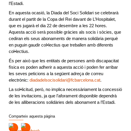
l’Estadi.
En aquesta ocasió, la Diada del Soci Solidari se celebrarà
durant el partit de la Copa del Rei davant de L’Hospitalet,
que es jugarà el dia 22 de desembre a les 22 hores.
Aquesta acció serà possible gràcies als socis i sòcies, que
cediran els seus abonaments de manera solidària perquè
en puguin gaudir col•lectius que treballen amb diferents
col•lectius.
És per això que les entitats de persones amb discapacitat
física es poden adherir a aquesta acció i poden fer arribar
les seves peticions a la següent adreça de correu
electrònic:
diadadelsocisolidari@fcbarcelona.cat
.
La sol•licitud, però, no implica necessàriament la concessió
de les invitacions, ja que l’aforament disponible dependrà
de les alliberacions solidàries dels abonament a l’Estadi.
Comparteix aquesta pàgina