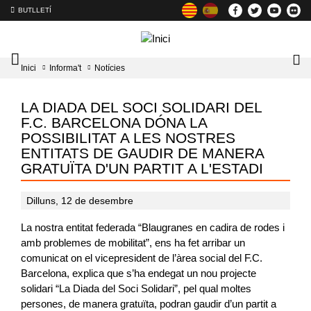
BUTLLETÍ
Mobile
Lo
Inici
Informa't
Notícies
menu
tog
toggler
LA DIADA DEL SOCI SOLIDARI DEL
F.C. BARCELONA DÓNA LA
POSSIBILITAT A LES NOSTRES
ENTITATS DE GAUDIR DE MANERA
GRATUÏTA D'UN PARTIT A L'ESTADI
Dilluns, 12 de desembre
La nostra entitat federada “Blaugranes en cadira de rodes i
amb problemes de mobilitat”, ens ha fet arribar un
comunicat on el vicepresident de l’àrea social del F.C.
Barcelona, explica que s’ha endegat un nou projecte
solidari “La Diada del Soci Solidari”, pel qual moltes
persones, de manera gratuïta, podran gaudir d’un partit a