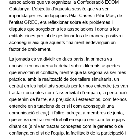
associacions que va organitzar la Confederació ECOM
Catalunya. L’objectiu d’aquesta sessió, que va ser
impartida per les pedagogues Pilar Cases i Pilar Mas, de
l’entitat GREC, era reflexionar sobre els problemes i
disputes que sorgeixen a les associacions i donar a les
entitats eines per tal de gestionar-los de manera positiva i
aconseguir així que aquests finalment esdevinguin un
factor de creixement.
La jornada es va dividir en dues parts, la primera va
consistir en una xerrada-debat sobre diferents aspectes
que envolten el conflicte, mentre que la segona va ser més
pràctica, amb la realització de dos tallers simultanis, un
centrat en les habilitats socials per fer-nos entendre (es van
tractar conceptes com l’assertivitat i l’empatia, la percepció
que tenim de l’altre, els prejudicis i estereotips, com fer-nos
entendre en situacions de crisi i com aconseguir una
comunicació eficaç), i l’altre, adreçat a membres de junta,
que es va centrar en el treball en equip i en com fer equips
dinàmics (s’hi van tractar conceptes com la generació de
confiança en el si de l’equip, la facilitació de la participació i