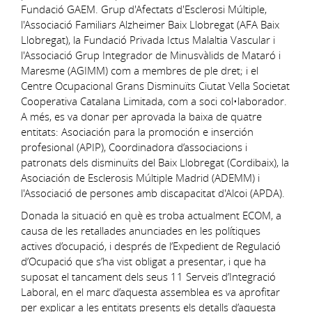
Fundació GAEM. Grup d'Afectats d'Esclerosi Múltiple,
l'Associació Familiars Alzheimer Baix Llobregat (AFA Baix
Llobregat), la Fundació Privada Ictus Malaltia Vascular i
l'Associació Grup Integrador de Minusvàlids de Mataró i
Maresme (AGIMM) com a membres de ple dret; i el
Centre Ocupacional Grans Disminuïts Ciutat Vella Societat
Cooperativa Catalana Limitada, com a soci col•laborador.
A més, es va donar per aprovada la baixa de quatre
entitats: Asociación para la promoción e inserción
profesional (APIP), Coordinadora d’associacions i
patronats dels disminuïts del Baix Llobregat (Cordibaix), la
Asociación de Esclerosis Múltiple Madrid (ADEMM) i
l'Associació de persones amb discapacitat d'Alcoi (APDA).
Donada la situació en què es troba actualment ECOM, a
causa de les retallades anunciades en les polítiques
actives d’ocupació, i després de l’Expedient de Regulació
d’Ocupació que s’ha vist obligat a presentar, i que ha
suposat el tancament dels seus 11 Serveis d’Integració
Laboral, en el marc d’aquesta assemblea es va aprofitar
per explicar a les entitats presents els detalls d’aquesta