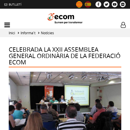
BUTLLETÍ
Mobile
Log
menu
tog
Inici
Informa't
Notícies
toggler
CELEBRADA LA XXII ASSEMBLEA
GENERAL ORDINÀRIA DE LA FEDERACIÓ
ECOM