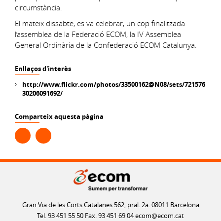
circumstància.
El mateix dissabte, es va celebrar, un cop finalitzada
l’assemblea de la Federació ECOM, la IV Assemblea
General Ordinària de la Confederació ECOM Catalunya.
Enllaços d'interès
http://www.flickr.com/photos/33500162@N08/sets/721576
30206091692/
Comparteix aquesta pàgina
Gran Via de les Corts Catalanes 562, pral. 2a. 08011 Barcelona
Tel. 93 451 55 50 Fax. 93 451 69 04
ecom@ecom.cat