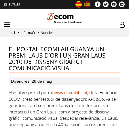
BUTLLETÍ
Mobile
Log
menu
tog
Inici
Informa't
Notícies
toggler
EL PORTAL ECOMLAB GUANYA UN
PREMI LAUS D’OR I UN GRAN LAUS
2010 DE DISSENY GRÀFIC I
COMUNICACIÓ VISUAL
Divendres, 28 de maig
Ahir al vespre, el portal
, de la Fundació
www.ecomlab.cat
ECOM, creat per l’estudi de dissenyadors APS&Co, va ser
guardonat amb un premi Laus d’or al millor projecte
interactiu i un Gran Laus, com a projecte de disseny
gràfic i comunicació visual d’especial rellevància. Els Laus,
que enguany arriben a la 40na edició, són els premis de