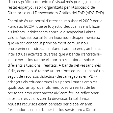
disseny gràfic i comunicació visual més prestigiosos de
l'estat espanyol, i són organitzats per l'Associació de
Directors d'Art i Dissenyadors Gràfics del FAD (ADG-FAD).
EcomLab és un portal d’internet, impulsat el 2009 per la
Fundació ECOM, que té l’objectiu d’educar i sensibilitzar
els infants i adolescents sobre la discapacitat i altres
valors. Aquest portal és un laboratori d’experimentació
que va ser concebut principalment com un nou
entreteniment adreçat a infants i adolescents, amb jocs
interactius i activitats diverses que a banda d’entretenir-
los i divertir-los també els porta a reflexionar sobre
diferents situacions i realitats. A banda del vessant més
lúdic, ecomLab té també un rerefons educatiu i conté un
seguit de recursos didàctics (descarregables en PDF)
adreçats als educadors/es i als pares i mares amb els
quals podran apropar als més joves la realitat de les
persones amb discapacitat així com fer-los reflexionar
sobre altres valors com la diversitat, la solidaritat...
Aquests recursos estan pensats per treballar amb
l’ordinador i sense ell, i per fer-los servir tant a l’àmbit