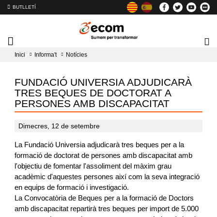
BUTLLETÍ
Mobile
Lo
menu
tog
Inici
Informa't
Notícies
toggler
FUNDACIÓ UNIVERSIA ADJUDICARÀ
TRES BEQUES DE DOCTORAT A
PERSONES AMB DISCAPACITAT
Dimecres, 12 de setembre
La Fundació Universia adjudicarà tres beques per a la
formació de doctorat de persones amb discapacitat amb
l'objectiu de fomentar l'assoliment del màxim grau
acadèmic d'aquestes persones així com la seva integració
en equips de formació i investigació.
La Convocatòria de Beques per a la formació de Doctors
amb discapacitat repartirà tres beques per import de 5.000