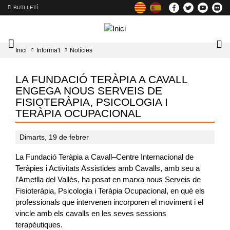
BUTLLETÍ
Mobile
Lo
Inici
Informa't
Notícies
menu
tog
toggler
LA FUNDACIÓ TERÀPIA A CAVALL
ENGEGA NOUS SERVEIS DE
FISIOTERÀPIA, PSICOLOGIA I
TERÀPIA OCUPACIONAL
Dimarts, 19 de febrer
La Fundació Teràpia a Cavall–Centre Internacional de
Teràpies i Activitats Assistides amb Cavalls, amb seu a
l’Ametlla del Vallès, ha posat en marxa nous Serveis de
Fisioteràpia, Psicologia i Teràpia Ocupacional, en què els
professionals que intervenen incorporen el moviment i el
vincle amb els cavalls en les seves sessions
terapèutiques.