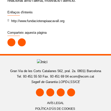
relacionat amb l’alerta, motivació i atenció.
Enllaços d'interès
http://www.fundacioterapiaacavall.org
Comparteix aquesta pàgina
Gran Via de les Corts Catalanes 562, pral. 2a. 08011 Barcelona
Tel. 93 451 55 50 Fax. 93 451 69 04
ecom@ecom.cat
Segell de Garantia LOPD-LSSICE
AVÍS LEGAL
POLÍTICA D'ÚS DE COOKIES