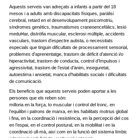
Aquests serveis van adreçats a infants a partir del 18
mesos i a adults amb discapacitats físiques, paràlisi
cerebral, retard en el desenvolupament psicomotriu,
síndromes genètics, traumatismes craneoencefàlics, lesió
medul•lar, distròfia muscular, esclerosi múltiple, accidents
vasculars, trastorn d’espectre autista, o necessitats
especials que tinguin dificultats de processament sensorial,
problemes d’aprenentatge, trastorn de dèficit d’atenció i/o
hiperactivitat, trastorn de conducta, control d’Impulsos i
agressivitat, trastorn de l’estat d’ànim, inseguretat,
autoestima i ansietat, manca d’habilitats socials i dificultats
de comunicació.
Els beneficis que aquests serveis poden aportar a les
persones que els reben són:
milloria en la força, to muscular i control del tronc, en
l’equilibri i patrons de marxa, en les habilitats motrius global
i fina, en la coordinació i resistència, en la percepció del cos
en l’espai, en el control postural, en la mobilitat i en la
coordinació ull-mà, així com en la funció del sistema límbic