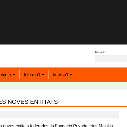
Usuari
*
oferim
Informa't
Implica't
ES NOVES ENTITATS
oves entitats federades, la Fundació Privada Ictus Malaltia