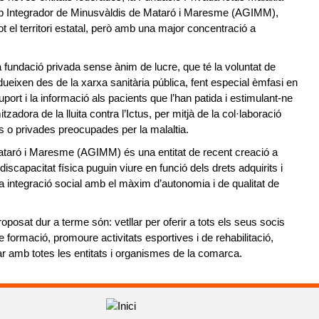
up Integrador de Minusvàldis de Mataró i Maresme (AGIMM),
t el territori estatal, però amb una major concentració a
 fundació privada sense ànim de lucre, que té la voluntat de
ueixen des de la xarxa sanitària pública, fent especial èmfasi en
uport i la informació als pacients que l’han patida i estimulant-ne
tzadora de la lluita contra l’Ictus, per mitjà de la col·laboració
s o privades preocupades per la malaltia.
ataró i Maresme (AGIMM) és una entitat de recent creació a
iscapacitat física puguin viure en funció dels drets adquirits i
ena integració social amb el màxim d’autonomia i de qualitat de
roposat dur a terme són: vetllar per oferir a tots els seus socis
de formació, promoure activitats esportives i de rehabilitació,
r amb totes les entitats i organismes de la comarca.