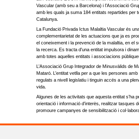
Vascular (amb seu a Barcelona) i l’Associació Gr
amb les quals ja suma 184 entitats repartides per to
Catalunya.
La Fundació Privada Ictus Malaltia Vascular és una
complementarietat de les actuacions que ja es prod
el coneixement i la prevenció de la malaltia, en el s
la recerca. Es tracta d’una entitat impulsora i dinami
amb totes aquelles entitats i associacions públique
L’Associació Grup Integrador de Minusvàlids de M
Mataró. L’entitat vetlla per a que les persones amb d
regulats a nivell legislatiu i tinguin accés a una pl
vida.
Algunes de les activitats que aquesta entitat s’ha p
orientació i informació d’interès, realitzar tasques 
promoure campanyes de sensibilització i col·labora