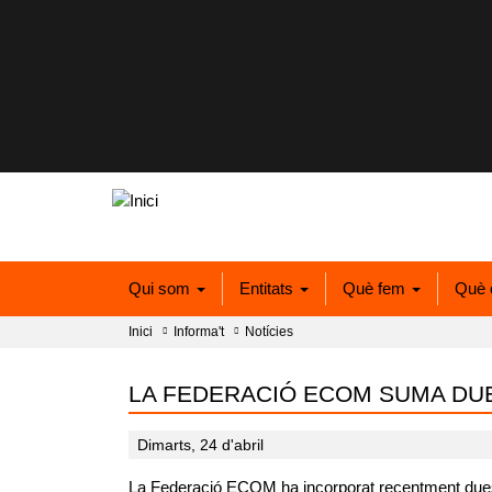
Qui som
Entitats
Què fem
Què 
Inici
Informa't
Notícies
LA FEDERACIÓ ECOM SUMA DU
Dimarts, 24 d'abril
La Federació ECOM ha incorporat recentment dues n