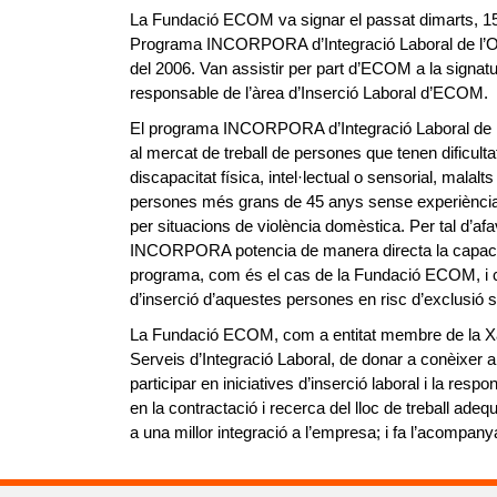
La Fundació ECOM va signar el passat dimarts, 15 
Programa INCORPORA d’Integració Laboral de l’Obr
del 2006. Van assistir per part d’ECOM a la signa
responsable de l’àrea d’Inserció Laboral d’ECOM.
El programa INCORPORA d’Integració Laboral de l’Ob
al mercat de treball de persones que tenen dificul
discapacitat física, intel·lectual o sensorial, malalt
persones més grans de 45 anys sense experiència l
per situacions de violència domèstica. Per tal d’afa
INCORPORA potencia de manera directa la capacitat
programa, com és el cas de la Fundació ECOM, i cont
d’inserció d’aquestes persones en risc d’exclusió s
La Fundació ECOM, com a entitat membre de la X
Serveis d’Integració Laboral, de donar a conèixer 
participar en iniciatives d’inserció laboral i la res
en la contractació i recerca del lloc de treball adequ
a una millor integració a l’empresa; i fa l’acompany