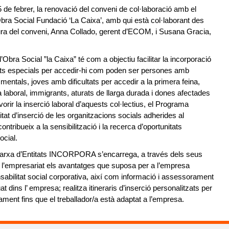
de febrer, la renovació del conveni de col·laboració amb el
a Social Fundació ‘La Caixa’, amb qui està col·laborant des
tura del conveni, Anna Collado, gerent d’ECOM, i Susana Gracia,
ra Social ”la Caixa” té com a objectiu facilitar la incorporació
tats especials per accedir-hi com poden ser persones amb
s mentals, joves amb dificultats per accedir a la primera feina,
aboral, immigrants, aturats de llarga durada i dones afectades
vorir la inserció laboral d’aquests col·lectius, el Programa
 d’inserció de les organitzacions socials adherides al
ribueix a la sensibilització i la recerca d’oportunitats
ocial.
arxa d’Entitats INCORPORA s’encarrega, a través dels seus
a l’empresariat els avantatges que suposa per a l’empresa
ponsabilitat social corporativa, així com informació i assessorament
at dins l’ empresa; realitza itineraris d’inserció personalitzats per
ament fins que el treballador/a està adaptat a l’empresa.