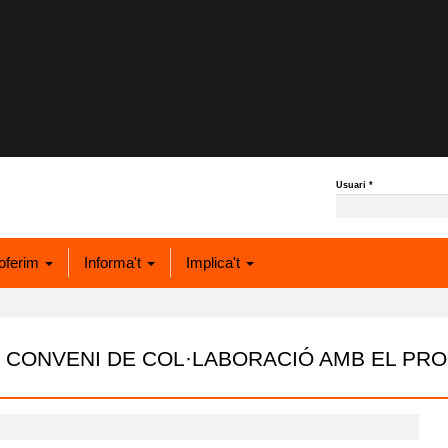
Usuari
*
oferim
Informa't
Implica't
 CONVENI DE COL·LABORACIÓ AMB EL PR