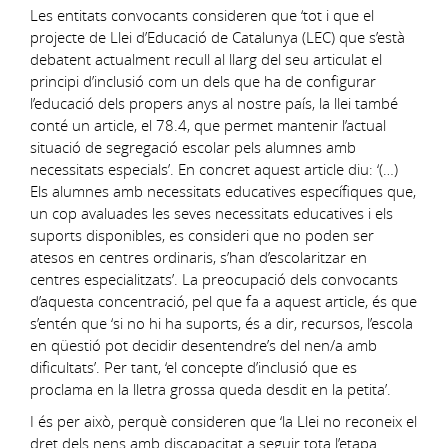
Les entitats convocants consideren que ‘tot i que el
projecte de Llei d’Educació de Catalunya (LEC) que s’està
debatent actualment recull al llarg del seu articulat el
principi d’inclusió com un dels que ha de configurar
l’educació dels propers anys al nostre país, la llei també
conté un article, el 78.4, que permet mantenir l’actual
situació de segregació escolar pels alumnes amb
necessitats especials’. En concret aquest article diu: ‘(…)
Els alumnes amb necessitats educatives específiques que,
un cop avaluades les seves necessitats educatives i els
suports disponibles, es consideri que no poden ser
atesos en centres ordinaris, s’han d’escolaritzar en
centres especialitzats’. La preocupació dels convocants
d’aquesta concentració, pel que fa a aquest article, és que
s’entén que ‘si no hi ha suports, és a dir, recursos, l’escola
en qüestió pot decidir desentendre’s del nen/a amb
dificultats’. Per tant, ‘el concepte d’inclusió que es
proclama en la lletra grossa queda desdit en la petita’.
I és per això, perquè consideren que ‘la Llei no reconeix el
dret dels nens amb discapacitat a seguir tota l’etapa