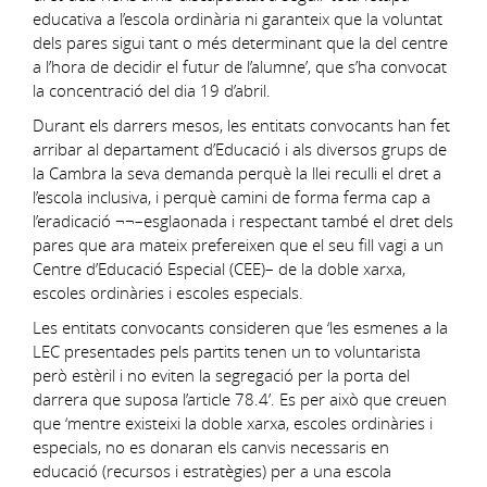
educativa a l’escola ordinària ni garanteix que la voluntat
dels pares sigui tant o més determinant que la del centre
a l’hora de decidir el futur de l’alumne’, que s’ha convocat
la concentració del dia 19 d’abril.
Durant els darrers mesos, les entitats convocants han fet
arribar al departament d’Educació i als diversos grups de
la Cambra la seva demanda perquè la llei reculli el dret a
l’escola inclusiva, i perquè camini de forma ferma cap a
l’eradicació ¬¬–esglaonada i respectant també el dret dels
pares que ara mateix prefereixen que el seu fill vagi a un
Centre d’Educació Especial (CEE)– de la doble xarxa,
escoles ordinàries i escoles especials.
Les entitats convocants consideren que ‘les esmenes a la
LEC presentades pels partits tenen un to voluntarista
però estèril i no eviten la segregació per la porta del
darrera que suposa l’article 78.4’. Es per això que creuen
que ‘mentre existeixi la doble xarxa, escoles ordinàries i
especials, no es donaran els canvis necessaris en
educació (recursos i estratègies) per a una escola