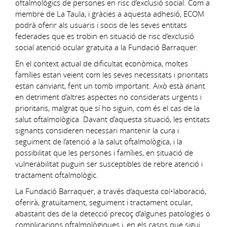
oftalmològics de persones en risc d’exclusió social. Com a
membre de La Taula, i gràcies a aquesta adhesió, ECOM
podrà oferir als usuaris i socis de les seves entitats
federades que es trobin en situació de risc d’exclusió
social atenció ocular gratuïta a la Fundació Barraquer.
En el context actual de dificultat econòmica, moltes
famílies estan veient com les seves necessitats i prioritats
estan canviant, fent un tomb important. Això està anant
en detriment d’altres aspectes no considerats urgents i
prioritaris, malgrat que sí ho siguin, com és el cas de la
salut oftalmològica. Davant d’aquesta situació, les entitats
signants consideren necessari mantenir la cura i
seguiment de l’atenció a la salut oftalmològica, i la
possibilitat que les persones i famílies, en situació de
vulnerabilitat puguin ser susceptibles de rebre atenció i
tractament oftalmològic.
La Fundació Barraquer, a través d‘aquesta col•laboració,
oferirà, gratuïtament, seguiment i tractament ocular,
abastant des de la detecció precoç d’algunes patologies o
complicacions oftalmològiques i, en els casos que sigui