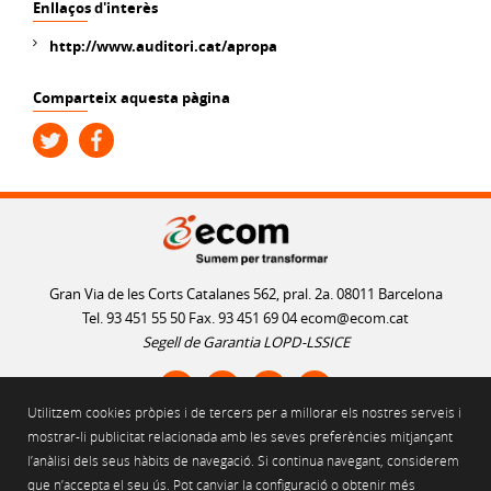
Enllaços d'interès
http://www.auditori.cat/apropa
Comparteix aquesta pàgina
Gran Via de les Corts Catalanes 562, pral. 2a. 08011 Barcelona
Tel. 93 451 55 50 Fax. 93 451 69 04
ecom@ecom.cat
Segell de Garantia LOPD-LSSICE
Utilitzem cookies pròpies i de tercers per a millorar els nostres serveis i
AVÍS LEGAL
mostrar-li publicitat relacionada amb les seves preferències mitjançant
l’anàlisi dels seus hàbits de navegació. Si continua navegant, considerem
POLÍTICA D'ÚS DE COOKIES
que n’accepta el seu ús. Pot canviar la configuració o obtenir més
POLÍTICA DE PRIVACITAT