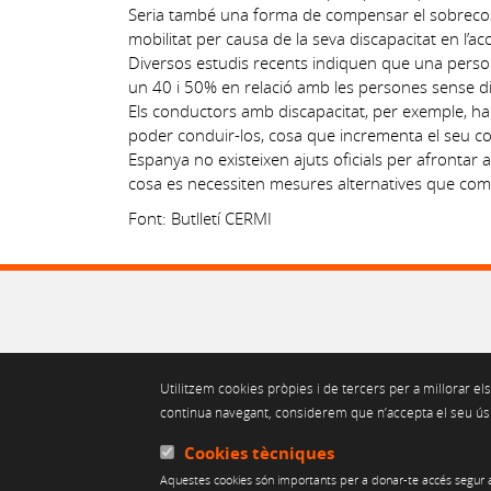
Seria també una forma de compensar el sobreco
mobilitat per causa de la seva discapacitat en l’ac
Diversos estudis recents indiquen que una perso
un 40 i 50% en relació amb les persones sense dis
Els conductors amb discapacitat, per exemple, han
poder conduir-los, cosa que incrementa el seu c
Espanya no existeixen ajuts oficials per afrontar 
cosa es necessiten mesures alternatives que co
Font: Butlletí CERMI
Utilitzem cookies pròpies i de tercers per a millorar els
continua navegant, considerem que n’accepta el seu ús. 
Cookies tècniques
Aquestes cookies són importants per a donar-te accés segur a