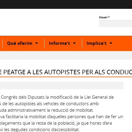
Usuari
*
how
Show
Show
Show
Què oferim
Informa't
Implica't
r
or
or
or
ide
hide
hide
hide
ubcategory
subcategory
subcategory
subcateg
E PEATGE A LES AUTOPISTES PER ALS CONDU
 Congrés dels Diputats la modificació de la Llei General de
s de les autopistes als vehicles de conductors amb
guda administrativament la reducció de mobilitat.
a facilitaria la mobilitat d’aquelles persones que han de fer un
plaçaments que la resta de la població, ja que hores d’ara
i les degudes condicions d’accessibilitat.