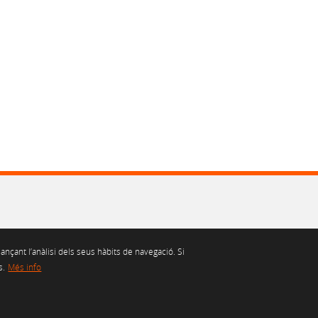
ançant l’anàlisi dels seus hàbits de navegació. Si
s.
Més info