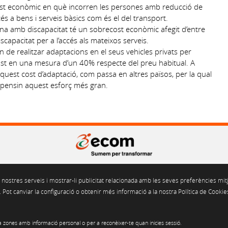
st econòmic en què incorren les persones amb reducció de
cés a bens i serveis bàsics com és el del transport.
na amb discapacitat té un sobrecost econòmic afegit d’entre
capacitat per a l’accés als mateixos serveis.
 de realitzar adaptacions en el seus vehicles privats per
ost en una mesura d’un 40% respecte del preu habitual. A
aquest cost d’adaptació, com passa en altres països, per la qual
mpensin aquest esforç més gran.
Gran Via de les Corts Catalanes 562, pral. 2a. 08011 Barcelona
 nostres serveis i mostrar-li publicitat relacionada amb les seves preferències mitj
Tel. 93 451 55 50 Fax. 93 451 69 04
ecom@ecom.cat
Pot canviar la configuració o obtenir més informació a la nostra Política de Cookie
Segell de Garantia LOPD-LSSICE
 zones amb informació personal o per a reconèixer-te quan inicies sessió.