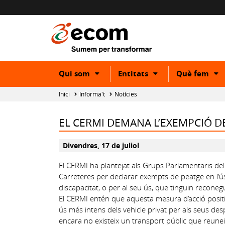
Show
Show
S
Qui som
Entitats
Què fem
or
or
o
hide
hide
h
Inici
Informa't
Notícies
subcategory
subcategory
s
EL CERMI DEMANA L’EXEMPCIÓ D
Divendres, 17 de juliol
El CERMI ha plantejat als Grups Parlamentaris del
Carreteres per declarar exempts de peatge en l’ú
discapacitat, o per al seu ús, que tinguin recone
El CERMI entén que aquesta mesura d’acció positiv
ús més intens dels vehicle privat per als seus des
encara no existeix un transport públic que reuneix