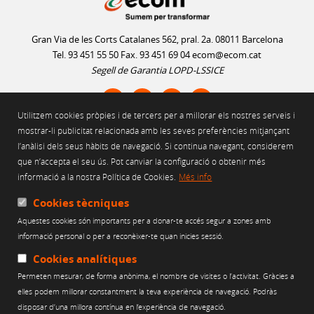
Gran Via de les Corts Catalanes 562, pral. 2a. 08011 Barcelona
Tel. 93 451 55 50 Fax. 93 451 69 04
ecom@ecom.cat
Segell de Garantia LOPD-LSSICE
Utilitzem cookies pròpies i de tercers per a millorar els nostres serveis i
AVÍS LEGAL
mostrar-li publicitat relacionada amb les seves preferències mitjançant
l’anàlisi dels seus hàbits de navegació. Si continua navegant, considerem
POLÍTICA D'ÚS DE COOKIES
que n’accepta el seu ús. Pot canviar la configuració o obtenir més
POLÍTICA DE PRIVACITAT
informació a la nostra Política de Cookies.
Més info
POLÍTICA DE XARXES SOCIALS
CANAL ÈTIC
Cookies tècniques
Aquestes cookies són importants per a donar-te accés segur a zones amb
Web finançat per:
informació personal o per a reconèixer-te quan inicies sessió.
Cookies analítiques
Permeten mesurar, de forma anònima, el nombre de visites o l’activitat. Gràcies a
elles podem millorar constantment la teva experiència de navegació. Podràs
disposar d’una millora contínua en l’experiència de navegació.