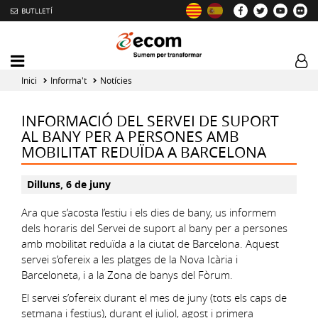
BUTLLETÍ
Mobile
Log
menu
tog
Inici
Informa't
Notícies
toggler
INFORMACIÓ DEL SERVEI DE SUPORT
AL BANY PER A PERSONES AMB
MOBILITAT REDUÏDA A BARCELONA
Dilluns, 6 de juny
Ara que s’acosta l’estiu i els dies de bany, us informem
dels horaris del Servei de suport al bany per a persones
amb mobilitat reduïda a la ciutat de Barcelona. Aquest
servei s’ofereix a les platges de la Nova Icària i
Barceloneta, i a la Zona de banys del Fòrum.
El servei s’ofereix durant el mes de juny (tots els caps de
setmana i festius), durant el juliol, agost i primera