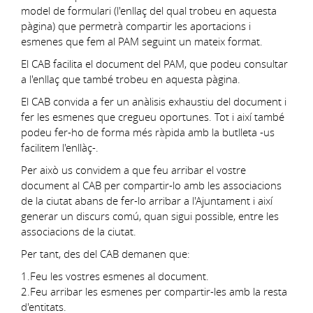
model de formulari (l'enllaç del qual trobeu en aquesta
pàgina) que permetrà compartir les aportacions i
esmenes que fem al PAM seguint un mateix format.
El CAB facilita el document del PAM, que podeu consultar
a l'enllaç que també trobeu en aquesta pàgina.
El CAB convida a fer un anàlisis exhaustiu del document i
fer les esmenes que cregueu oportunes. Tot i així també
podeu fer-ho de forma més ràpida amb la butlleta -us
facilitem l'enllàç-.
Per això us convidem a que feu arribar el vostre
document al CAB per compartir-lo amb les associacions
de la ciutat abans de fer-lo arribar a l'Ajuntament i així
generar un discurs comú, quan sigui possible, entre les
associacions de la ciutat.
Per tant, des del CAB demanen que:
1.Feu les vostres esmenes al document.
2.Feu arribar les esmenes per compartir-les amb la resta
d'entitats.