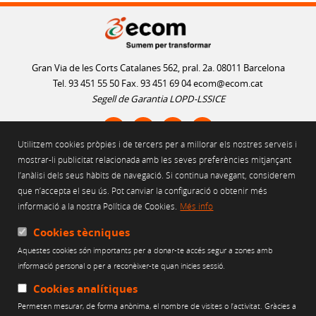
Gran Via de les Corts Catalanes 562, pral. 2a. 08011 Barcelona
Tel. 93 451 55 50 Fax. 93 451 69 04
ecom@ecom.cat
Segell de Garantia LOPD-LSSICE
Utilitzem cookies pròpies i de tercers per a millorar els nostres serveis i
AVÍS LEGAL
mostrar-li publicitat relacionada amb les seves preferències mitjançant
l’anàlisi dels seus hàbits de navegació. Si continua navegant, considerem
POLÍTICA D'ÚS DE COOKIES
que n’accepta el seu ús. Pot canviar la configuració o obtenir més
POLÍTICA DE PRIVACITAT
informació a la nostra Política de Cookies.
Més info
POLÍTICA DE XARXES SOCIALS
CANAL ÈTIC
Cookies tècniques
Aquestes cookies són importants per a donar-te accés segur a zones amb
Web finançat per:
informació personal o per a reconèixer-te quan inicies sessió.
Cookies analítiques
Permeten mesurar, de forma anònima, el nombre de visites o l’activitat. Gràcies a