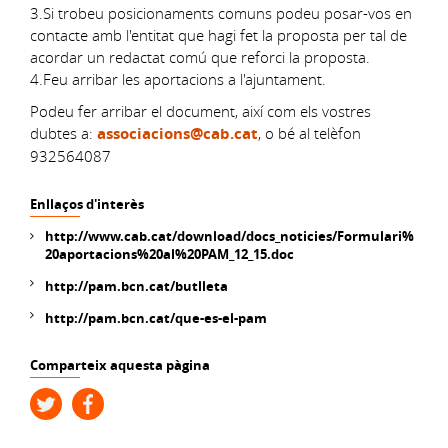
3.Si trobeu posicionaments comuns podeu posar-vos en
contacte amb l'entitat que hagi fet la proposta per tal de
acordar un redactat comú que reforci la proposta.
4.Feu arribar les aportacions a l'ajuntament.
Podeu fer arribar el document, així com els vostres
dubtes a:
associacions@cab.cat
, o bé al telèfon
932564087
Enllaços d'interès
http://www.cab.cat/download/docs_noticies/Formulari%
20aportacions%20al%20PAM_12_15.doc
http://pam.bcn.cat/butlleta
http://pam.bcn.cat/que-es-el-pam
Comparteix aquesta pàgina