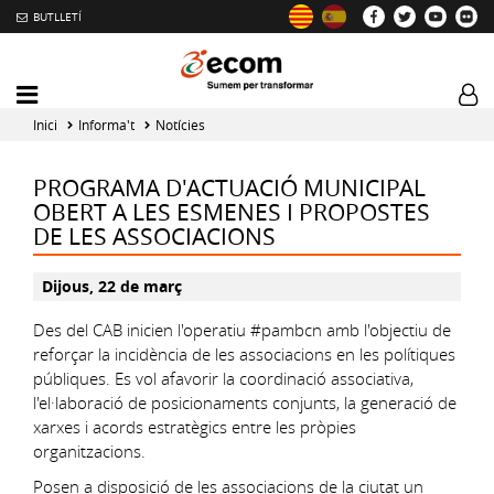
BUTLLETÍ
Mobile
Log
menu
tog
Inici
Informa't
Notícies
toggler
PROGRAMA D'ACTUACIÓ MUNICIPAL
OBERT A LES ESMENES I PROPOSTES
DE LES ASSOCIACIONS
Dijous, 22 de març
Des del CAB inicien l'operatiu #pambcn amb l'objectiu de
reforçar la incidència de les associacions en les polítiques
públiques. Es vol afavorir la coordinació associativa,
l'el·laboració de posicionaments conjunts, la generació de
xarxes i acords estratègics entre les pròpies
organitzacions.
Posen a disposició de les associacions de la ciutat un