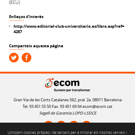
(ECU)
Enllaços d'interès
http://www.editorial-club-universitario.es/libro.asp?ref=
4287
Comparteix aquesta pàgina
Gran Via de les Corts Catalanes 562, pral. 2a. 08011 Barcelona
Tel. 93 451 55 50 Fax. 93 451 69 04
ecom@ecom.cat
Segell de Garantia LOPD-LSSICE
Utilitzem cookies pròpies i de tercers per a millorar els nostres serveis i