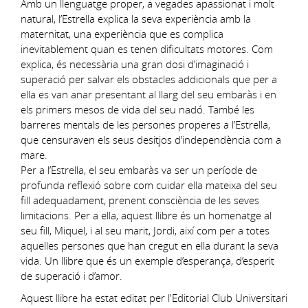
Amb un llenguatge proper, a vegades apassionat i molt
natural, l’Estrella explica la seva experiència amb la
maternitat, una experiència que es complica
inevitablement quan es tenen dificultats motores. Com
explica, és necessària una gran dosi d’imaginació i
superació per salvar els obstacles addicionals que per a
ella es van anar presentant al llarg del seu embaràs i en
els primers mesos de vida del seu nadó. També les
barreres mentals de les persones properes a l’Estrella,
que censuraven els seus desitjos d’independència com a
mare.
Per a l’Estrella, el seu embaràs va ser un període de
profunda reflexió sobre com cuidar ella mateixa del seu
fill adequadament, prenent consciència de les seves
limitacions. Per a ella, aquest llibre és un homenatge al
seu fill, Miquel, i al seu marit, Jordi, així com per a totes
aquelles persones que han cregut en ella durant la seva
vida. Un llibre que és un exemple d’esperança, d’esperit
de superació i d’amor.
Aquest llibre ha estat editat per l'Editorial Club Universitari