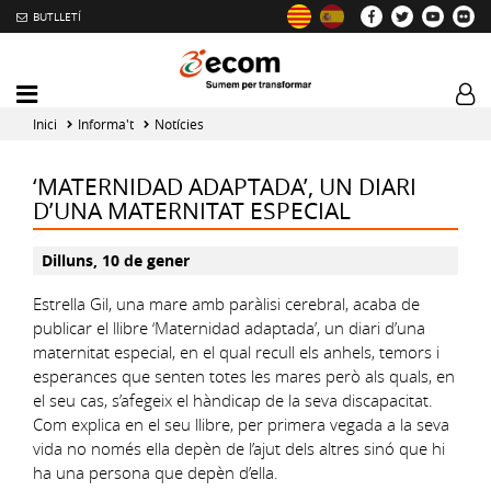
BUTLLETÍ
Mobile
Log
menu
tog
Inici
Informa't
Notícies
toggler
‘MATERNIDAD ADAPTADA’, UN DIARI
D’UNA MATERNITAT ESPECIAL
Dilluns, 10 de gener
Estrella Gil, una mare amb paràlisi cerebral, acaba de
publicar el llibre ‘Maternidad adaptada’, un diari d’una
maternitat especial, en el qual recull els anhels, temors i
esperances que senten totes les mares però als quals, en
el seu cas, s’afegeix el hàndicap de la seva discapacitat.
Com explica en el seu llibre, per primera vegada a la seva
vida no només ella depèn de l’ajut dels altres sinó que hi
ha una persona que depèn d’ella.