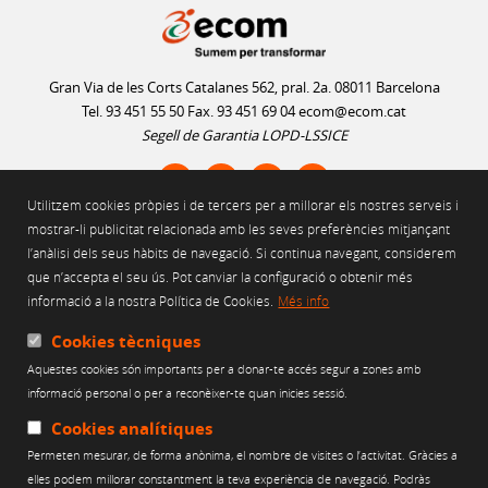
Gran Via de les Corts Catalanes 562, pral. 2a. 08011 Barcelona
Tel. 93 451 55 50 Fax. 93 451 69 04
ecom@ecom.cat
Segell de Garantia LOPD-LSSICE
Utilitzem cookies pròpies i de tercers per a millorar els nostres serveis i
AVÍS LEGAL
mostrar-li publicitat relacionada amb les seves preferències mitjançant
l’anàlisi dels seus hàbits de navegació. Si continua navegant, considerem
POLÍTICA D'ÚS DE COOKIES
que n’accepta el seu ús. Pot canviar la configuració o obtenir més
POLÍTICA DE PRIVACITAT
informació a la nostra Política de Cookies.
Més info
POLÍTICA DE XARXES SOCIALS
CANAL ÈTIC
Cookies tècniques
Aquestes cookies són importants per a donar-te accés segur a zones amb
Web finançat per:
informació personal o per a reconèixer-te quan inicies sessió.
Cookies analítiques
Permeten mesurar, de forma anònima, el nombre de visites o l’activitat. Gràcies a
elles podem millorar constantment la teva experiència de navegació. Podràs