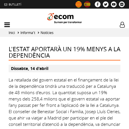
BUTLLETÍ
Mobile
Log
menu
tog
Inici
Informa't
Notícies
toggler
L'ESTAT APORTARÀ UN 19% MENYS A LA
DEPENDÈNCIA
Dissabte, 14 d'abril
La retallada del govern estatal en el finançament de la llei
de la dependència tindrà una traducció per a Catalunya
de 48 milions d'euros. La quantitat suposa un 19%
menys dels 258,4 milions que el govern estatal va aportar
l'any passat per fer front a l'aplicació de la llei a Catalunya.
El conseller de Benestar Social i Família, Josep Lluís Cleries,
que ahir va viatjar a Madrid per participar en el ple del
consell territorial d'atenció a la dependència, va denunciar