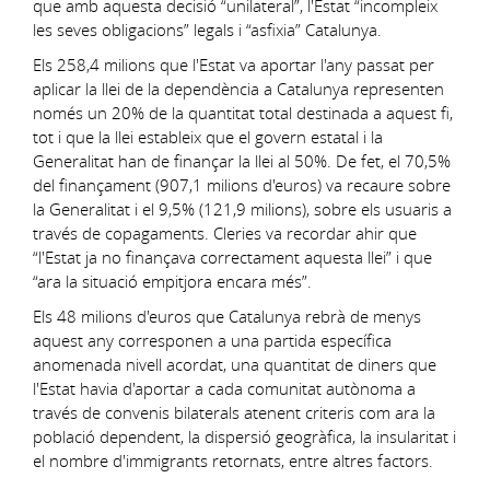
que amb aquesta decisió “unilateral”, l'Estat “incompleix
les seves obligacions” legals i “asfixia” Catalunya.
Els 258,4 milions que l'Estat va aportar l'any passat per
aplicar la llei de la dependència a Catalunya representen
només un 20% de la quantitat total destinada a aquest fi,
tot i que la llei estableix que el govern estatal i la
Generalitat han de finançar la llei al 50%. De fet, el 70,5%
del finançament (907,1 milions d'euros) va recaure sobre
la Generalitat i el 9,5% (121,9 milions), sobre els usuaris a
través de copagaments. Cleries va recordar ahir que
“l'Estat ja no finançava correctament aquesta llei” i que
“ara la situació empitjora encara més”.
Els 48 milions d'euros que Catalunya rebrà de menys
aquest any corresponen a una partida específica
anomenada nivell acordat, una quantitat de diners que
l'Estat havia d'aportar a cada comunitat autònoma a
través de convenis bilaterals atenent criteris com ara la
població dependent, la dispersió geogràfica, la insularitat i
el nombre d'immigrants retornats, entre altres factors.