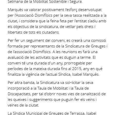
Setmana de la Mobilitat Sostenible i Segura.
Marquès va valorar positivament l'esforç desenvolupat
per l'Associació Dismifísics per la seva tasca realitzada a la
ciutat, i considera que la feina feta per l'entitat s'adiu amb
els objectius de la sindicatura, de vetllar pels drets i
llibertats de tots els ciutadans.
Per fer un seguiment del conveni, es crearà una comissió
formada per representants de la Sindicatura de Greuges i
de l'associació Dismifísics. A les reunions es farà una
avaluació de les activitats que es duguin a terme. El
conveni té una durada d'un any, prorrogable per
períodes de la mateixa durada fins al 2015, any en què
finalitza la vigència de l'actual Síndica, Isabel Marquès.
Per altra banda, la Sindicatura va sol•licitar la seva
incorporació a la Taula de Mobilitat i la Taula de
Discapacitats, per tal d'obrir noves vies de canalització de
les queixes i suggeriments que puguin fer els veïns i
veïnes de la ciutat.
La Síndica Municipal de Greuges de Terrassa, Isabel