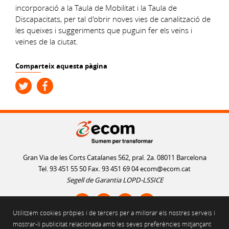
incorporació a la Taula de Mobilitat i la Taula de
Discapacitats, per tal d'obrir noves vies de canalització de
les queixes i suggeriments que puguin fer els veïns i
veïnes de la ciutat.
Comparteix aquesta pàgina
Gran Via de les Corts Catalanes 562, pral. 2a. 08011 Barcelona
Tel. 93 451 55 50 Fax. 93 451 69 04
ecom@ecom.cat
Segell de Garantia LOPD-LSSICE
Utilitzem cookies pròpies i de tercers per a millorar els nostres serveis i
AVÍS LEGAL
mostrar-li publicitat relacionada amb les seves preferències mitjançant