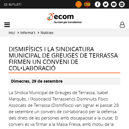
BUTLLETÍ
Mobile
Log
menu
tog
Inici
Informa't
Notícies
toggler
DISMIFÍSICS I LA SINDICATURA
MUNICIPAL DE GREUGES DE TERRASSA
FIRMEN UN CONVENI DE
COL•LABORACIÓ
Dimecres, 29 de setembre
La Síndica Municipal de Greuges de Terrassa, Isabel
Marquès, i l'Associació Terrassencs Disminuïts Físics
Associats de Terrassa (Dismifísics) van signar el passat 28
de setembre un conveni de col•laboració per la defensa
dels drets de les persones amb discapacitat a la ciutat. El
conveni es va firmar a la Masia Freixa, amb motiu de la