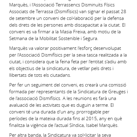
Marquès, i l'Associació Terrassencs Disminuïts Físics
Associats de Terrassa (Dismifísics) van signar el passat 28
de setembre un conveni de col•laboració per la defensa
dels drets de les persones amb discapacitat a la ciutat. El
conveni es va firmar a la Masia Freixa, amb motiu de la
Setmana de la Mobilitat Sostenible i Segura.
Marquès va valorar positivament l'esforç desenvolupat
per l'Associació Dismifísics per la seva tasca realitzada a la
ciutat, i considera que la feina feta per l'entitat s'adiu amb
els objectius de la sindicatura, de vetllar pels drets i
llibertats de tots els ciutadans.
Per fer un seguiment del conveni, es crearà una comissió
formada per representants de la Sindicatura de Greuges i
de l'associació Dismifísics. A les reunions es farà una
avaluació de les activitats que es duguin a terme. El
conveni té una durada d'un any, prorrogable per
períodes de la mateixa durada fins al 2015, any en què
finalitza la vigència de l'actual Síndica, Isabel Marquès.
Per altra banda, la Sindicatura va sol•licitar la seva