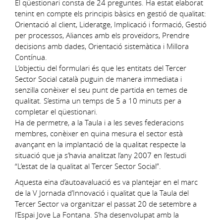
El qüestionari consta de 24 preguntes. Ha estat elaborat
tenint en compte els principis bàsics en gestió de qualitat:
Orientació al client, Lideratge, Implicació i formació, Gestió
per processos, Aliances amb els proveïdors, Prendre
decisions amb dades, Orientació sistemàtica i Millora
Contínua.
L’objectiu del formulari és que les entitats del Tercer
Sector Social català puguin de manera immediata i
senzilla conèixer el seu punt de partida en temes de
qualitat. S’estima un temps de 5 a 10 minuts per a
completar el qüestionari.
Ha de permetre, a la Taula i a les seves federacions
membres, conèixer en quina mesura el sector està
avançant en la implantació de la qualitat respecte la
situació que ja s’havia analitzat l’any 2007 en l’estudi
“L’estat de la qualitat al Tercer Sector Social”.
Aquesta eina d’autoavaluació es va plantejar en el marc
de la V Jornada d’Innovació i qualitat que la Taula del
Tercer Sector va organitzar el passat 20 de setembre a
l’Espai Jove La Fontana. S’ha desenvolupat amb la