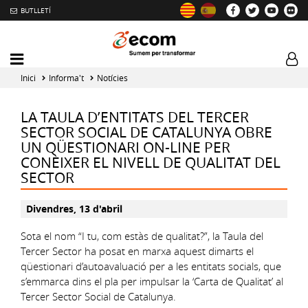
BUTLLETÍ
Mobile
Log
menu
tog
Inici
Informa't
Notícies
toggler
LA TAULA D’ENTITATS DEL TERCER
SECTOR SOCIAL DE CATALUNYA OBRE
UN QÜESTIONARI ON-LINE PER
CONÈIXER EL NIVELL DE QUALITAT DEL
SECTOR
Divendres, 13 d'abril
Sota el nom “I tu, com estàs de qualitat?”, la Taula del
Tercer Sector ha posat en marxa aquest dimarts el
qüestionari d’autoavaluació per a les entitats socials, que
s’emmarca dins el pla per impulsar la ‘Carta de Qualitat’ al
Tercer Sector Social de Catalunya.