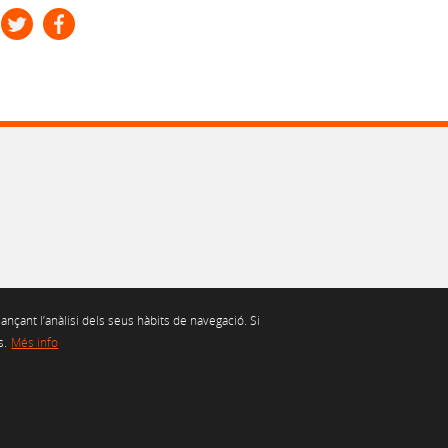
ançant l’anàlisi dels seus hàbits de navegació. Si
s.
Més info
CIALS
CANAL ÈTIC