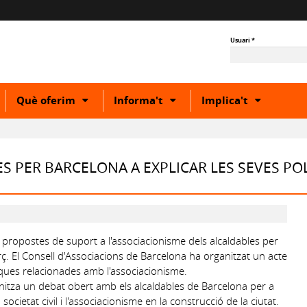
Usuari
*
how
Show
Show
Show
Què oferim
Informa't
Implica't
r
or
or
or
ide
hide
hide
hide
ubcategory
subcategory
subcategory
subcateg
S PER BARCELONA A EXPLICAR LES SEVES PO
 propostes de suport a l'associacionisme dels alcaldables per
rç. El Consell d'Associacions de Barcelona ha organitzat un acte
tiques relacionades amb l'associacionisme.
anitza un debat obert amb els alcaldables de Barcelona per a
cietat civil i l'associacionisme en la construcció de la ciutat.