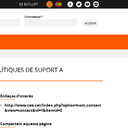
BUTLLETÍ
Contrasenya
*
ACCEDIR
ory
LÍTIQUES DE SUPORT A
Enllaços d'interès
http://www.cab.cat/index.php?option=com_contact
&view=contact&id=1&Itemid=2
Comparteix aquesta pàgina