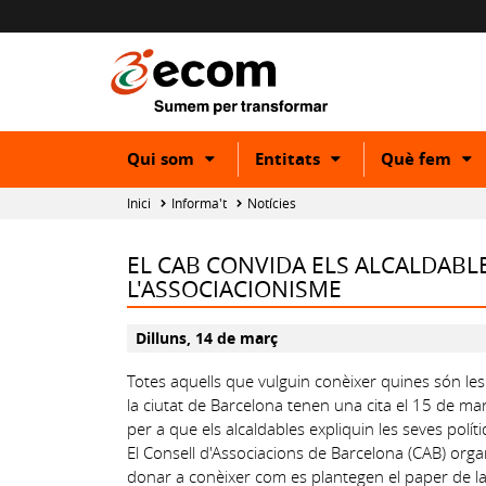
Show
Show
S
Qui som
Entitats
Què fem
or
or
o
hide
hide
h
Inici
Informa't
Notícies
subcategory
subcategory
s
EL CAB CONVIDA ELS ALCALDABLE
L'ASSOCIACIONISME
Dilluns, 14 de març
Totes aquells que vulguin conèixer quines són les
la ciutat de Barcelona tenen una cita el 15 de ma
per a que els alcaldables expliquin les seves polí
El Consell d'Associacions de Barcelona (CAB) org
donar a conèixer com es plantegen el paper de la so