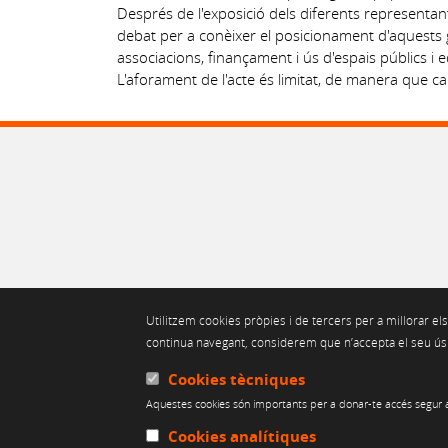
Després de l'exposició dels diferents representants
debat per a conèixer el posicionament d'aquests g
associacions, finançament i ús d'espais públics i 
L'aforament de l'acte és limitat, de manera que cal 
Utilitzem cookies pròpies i de tercers per a millorar els
continua navegant, considerem que n’accepta el seu ús. 
AVÍS LEGAL
POLÍT
Cookies tècniques
Web finançat per:
Aquestes cookies són importants per a donar-te accés segur a
Cookies analítiques