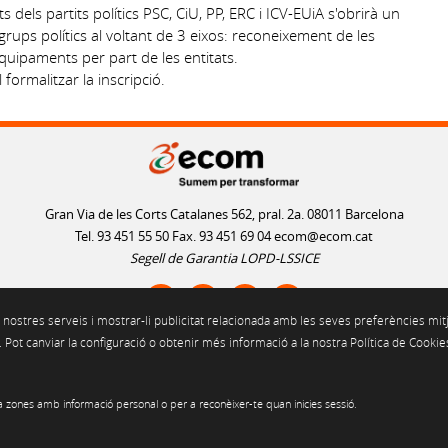
 dels partits polítics PSC, CiU, PP, ERC i ICV-EUiA s'obrirà un
rups polítics al voltant de 3 eixos: reconeixement de les
equipaments per part de les entitats.
formalitzar la inscripció.
Gran Via de les Corts Catalanes 562, pral. 2a. 08011 Barcelona
Tel. 93 451 55 50 Fax. 93 451 69 04
ecom@ecom.cat
Segell de Garantia LOPD-LSSICE
 nostres serveis i mostrar-li publicitat relacionada amb les seves preferències mitj
Pot canviar la configuració o obtenir més informació a la nostra Política de Cookie
ICA D'ÚS DE COOKIES
POLÍTICA DE PRIVACITAT
POLÍTICA DE XARXES SO
 zones amb informació personal o per a reconèixer-te quan inicies sessió.