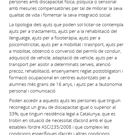
persones amb discapacitat física, psíquica o sensorial
amb mesures compensatòries per tal de millorar la seva
qualitat de vida i fomentar la seva integració social.
La tipologia dels ajuts que poden sol·licitar-se contempla:
ajuts per a tractaments, ajuts per a la rehabilitació del
llenguatge, ajuts per a fisioteràpia, ajuts per a
psicomotricitat, ajuts per a mobilitat i trasnport, ajuts per
a mobilitat, obtenció o conversió del permís de conduir,
adquisició de vehicle, adaptació de vehicle, ajuts per a
transport per asistir a determinats serveis, atenció
precoz, rehabilitació, ensenyament reglat postobligatori i
formació ocupacional en centres autoritzats per a
alumnes més grans de 16 anys, i ajuts per a l’autonomia
personal i comunicació.
Poden accedir a aquests ajuts les persones que tinguin
reconegut un grau de discapacitat igual o superior al
33%, que tinguin residència legal a Catalunya, que es
trobin en situació de necessitat d’acord amb el que
estableix l’ordre ASC/235/2008 i que compleixi les
condicions específiques d’accés i altres condicions