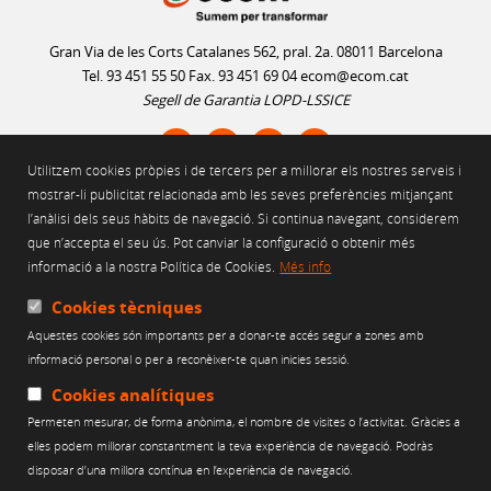
Gran Via de les Corts Catalanes 562, pral. 2a. 08011 Barcelona
Tel. 93 451 55 50 Fax. 93 451 69 04
ecom@ecom.cat
Segell de Garantia LOPD-LSSICE
Utilitzem cookies pròpies i de tercers per a millorar els nostres serveis i
AVÍS LEGAL
mostrar-li publicitat relacionada amb les seves preferències mitjançant
l’anàlisi dels seus hàbits de navegació. Si continua navegant, considerem
POLÍTICA D'ÚS DE COOKIES
que n’accepta el seu ús. Pot canviar la configuració o obtenir més
POLÍTICA DE PRIVACITAT
informació a la nostra Política de Cookies.
Més info
POLÍTICA DE XARXES SOCIALS
CANAL ÈTIC
Cookies tècniques
Aquestes cookies són importants per a donar-te accés segur a zones amb
Web finançat per:
informació personal o per a reconèixer-te quan inicies sessió.
Cookies analítiques
Permeten mesurar, de forma anònima, el nombre de visites o l’activitat. Gràcies a
elles podem millorar constantment la teva experiència de navegació. Podràs
disposar d’una millora contínua en l’experiència de navegació.