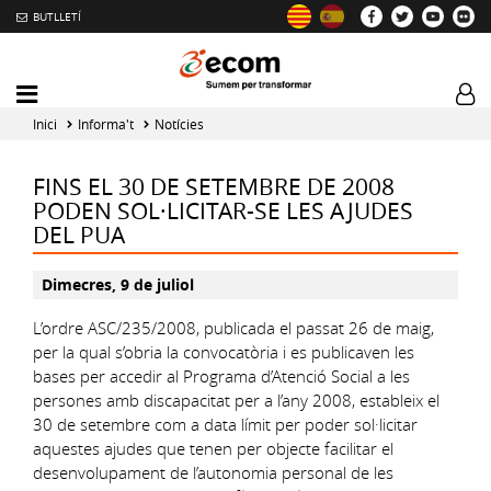
BUTLLETÍ
Mobile
Log
menu
tog
Inici
Informa't
Notícies
toggler
FINS EL 30 DE SETEMBRE DE 2008
PODEN SOL·LICITAR-SE LES AJUDES
DEL PUA
Dimecres, 9 de juliol
L’ordre ASC/235/2008, publicada el passat 26 de maig,
per la qual s’obria la convocatòria i es publicaven les
bases per accedir al Programa d’Atenció Social a les
persones amb discapacitat per a l’any 2008, estableix el
30 de setembre com a data límit per poder sol·licitar
aquestes ajudes que tenen per objecte facilitar el
desenvolupament de l’autonomia personal de les