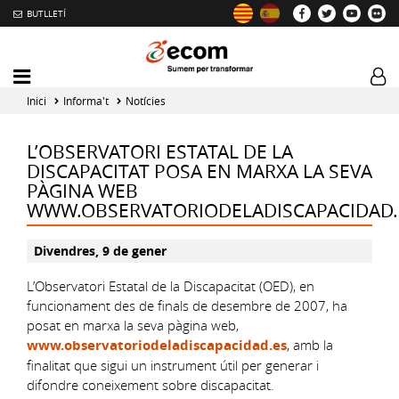
BUTLLETÍ
Mobile
Log
menu
tog
Inici
Informa't
Notícies
toggler
L’OBSERVATORI ESTATAL DE LA
DISCAPACITAT POSA EN MARXA LA SEVA
PÀGINA WEB
WWW.OBSERVATORIODELADISCAPACIDAD.
Divendres, 9 de gener
L’Observatori Estatal de la Discapacitat (OED), en
funcionament des de finals de desembre de 2007, ha
posat en marxa la seva pàgina web,
www.observatoriodeladiscapacidad.es
, amb la
finalitat que sigui un instrument útil per generar i
difondre coneixement sobre discapacitat.