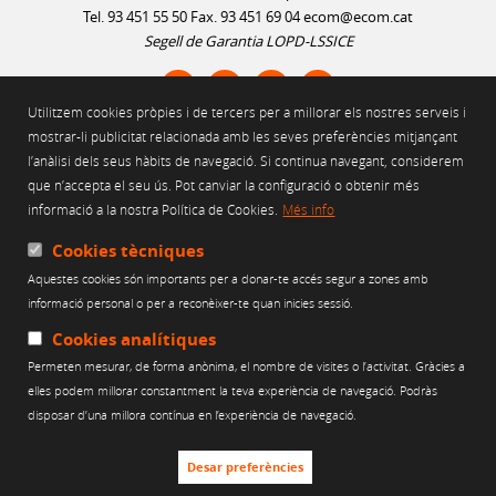
Tel. 93 451 55 50 Fax. 93 451 69 04
ecom@ecom.cat
Segell de Garantia LOPD-LSSICE
Utilitzem cookies pròpies i de tercers per a millorar els nostres serveis i
AVÍS LEGAL
mostrar-li publicitat relacionada amb les seves preferències mitjançant
l’anàlisi dels seus hàbits de navegació. Si continua navegant, considerem
POLÍTICA D'ÚS DE COOKIES
que n’accepta el seu ús. Pot canviar la configuració o obtenir més
POLÍTICA DE PRIVACITAT
informació a la nostra Política de Cookies.
Més info
POLÍTICA DE XARXES SOCIALS
CANAL ÈTIC
Cookies tècniques
Aquestes cookies són importants per a donar-te accés segur a zones amb
Web finançat per:
informació personal o per a reconèixer-te quan inicies sessió.
Cookies analítiques
Permeten mesurar, de forma anònima, el nombre de visites o l’activitat. Gràcies a
elles podem millorar constantment la teva experiència de navegació. Podràs
disposar d’una millora contínua en l’experiència de navegació.
Desar preferències