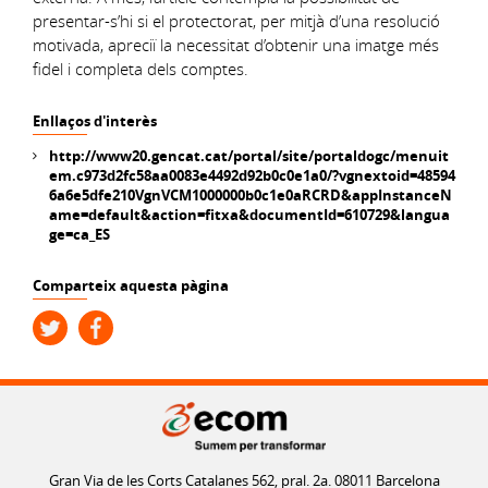
presentar-s’hi si el protectorat, per mitjà d’una resolució
motivada, apreciï la necessitat d’obtenir una imatge més
fidel i completa dels comptes.
Enllaços d'interès
http://www20.gencat.cat/portal/site/portaldogc/menuit
em.c973d2fc58aa0083e4492d92b0c0e1a0/?vgnextoid=48594
6a6e5dfe210VgnVCM1000000b0c1e0aRCRD&appInstanceN
ame=default&action=fitxa&documentId=610729&langua
ge=ca_ES
Comparteix aquesta pàgina
Gran Via de les Corts Catalanes 562, pral. 2a. 08011 Barcelona