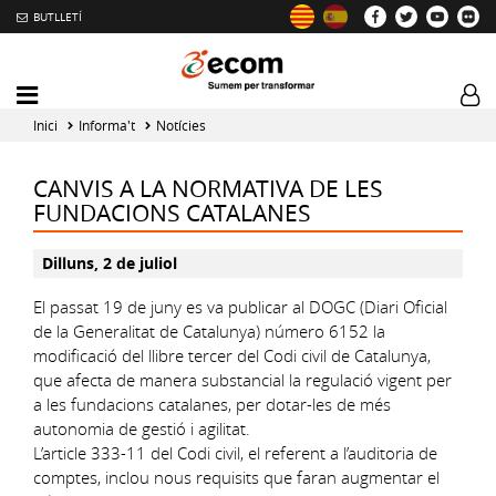
BUTLLETÍ
Mobile
Log
menu
tog
Inici
Informa't
Notícies
toggler
CANVIS A LA NORMATIVA DE LES
FUNDACIONS CATALANES
Dilluns, 2 de juliol
El passat 19 de juny es va publicar al DOGC (Diari Oficial
de la Generalitat de Catalunya) número 6152 la
modificació del llibre tercer del Codi civil de Catalunya,
que afecta de manera substancial la regulació vigent per
a les fundacions catalanes, per dotar-les de més
autonomia de gestió i agilitat.
L’article 333-11 del Codi civil, el referent a l’auditoria de
comptes, inclou nous requisits que faran augmentar el