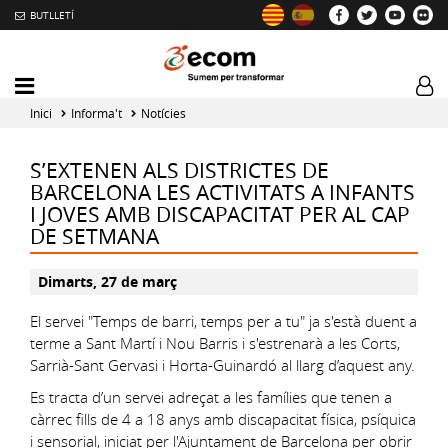
BUTLLETÍ
Mobile
Log
menu
tog
Inici
Informa't
Notícies
toggler
S’EXTENEN ALS DISTRICTES DE
BARCELONA LES ACTIVITATS A INFANTS
I JOVES AMB DISCAPACITAT PER AL CAP
DE SETMANA
Dimarts, 27 de març
El servei "Temps de barri, temps per a tu" ja s'està duent a
terme a Sant Martí i Nou Barris i s'estrenarà a les Corts,
Sarrià-Sant Gervasi i Horta-Guinardó al llarg d’aquest any.
Es tracta d’un servei adreçat a les famílies que tenen a
càrrec fills de 4 a 18 anys amb discapacitat física, psíquica
i sensorial, iniciat per l'Ajuntament de Barcelona per obrir