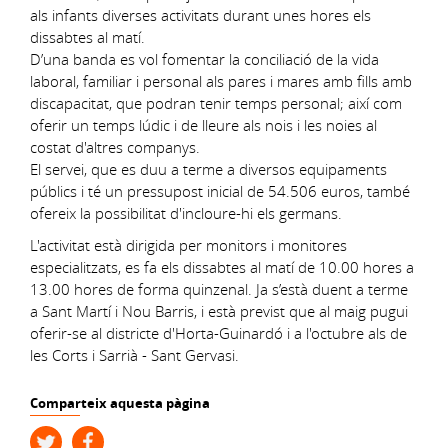
als infants diverses activitats durant unes hores els
dissabtes al matí.
D’una banda es vol fomentar la conciliació de la vida
laboral, familiar i personal als pares i mares amb fills amb
discapacitat, que podran tenir temps personal; així com
oferir un temps lúdic i de lleure als nois i les noies al
costat d'altres companys.
El servei, que es duu a terme a diversos equipaments
públics i té un pressupost inicial de 54.506 euros, també
ofereix la possibilitat d'incloure-hi els germans.
L'activitat està dirigida per monitors i monitores
especialitzats, es fa els dissabtes al matí de 10.00 hores a
13.00 hores de forma quinzenal. Ja s’està duent a terme
a Sant Martí i Nou Barris, i està previst que al maig pugui
oferir-se al districte d'Horta-Guinardó i a l'octubre als de
les Corts i Sarrià - Sant Gervasi.
Comparteix aquesta pàgina