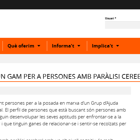
Usuari
*
how
Show
Show
Show
Què oferim
Informa't
Implica't
r
or
or
or
ide
hide
hide
hide
ubcategory
subcategory
subcategory
subcateg
UN GAM PER A PERSONES AMB PARÀLISI CERE
ant persones per a la posada en marxa d’un Grup d’Ajuda
l. El perfil de persones que està buscant són persones amb
ulguin desenvolupar les seves aptituds per enfrontar-se a la
 i que tinguin ganes de relacionar-se i sentir-se recolzats per