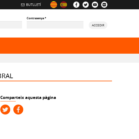
BUTLLETÍ
Contrasenya
*
ACCEDIR
ory
BRAL
Comparteix aquesta pàgina