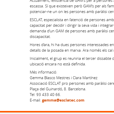
Actualment, l’existència de GAM’s per a persones a
escassa. Sí que existeixen però GAM’s per als fam
potenciar-ne un on les persones amb paràlisi cere
ESCLAT, especialista en l’atenció de persones amb
capacitat per decidir i dirigir la seva vida i inte
demanda d’un GAM de persones amb paràlisi cere
discapacitat.
Hores d’ara, hi ha dues persones interessades en p
detalls de la posada en marxa. Ara només els cal 
Inicialment, el grup es reuniria el tercer dissabt
ubicació encara no està definida.
Més informació:
Gemma Blasco Mestres i Clara Martínez
Associació ESCLAT pro persones amb paràlisi cere
Plaça del Guinardó, 8. Barcelona.
Tel: 93 433 40 66.
E-mail:
gemma@esclatec.com