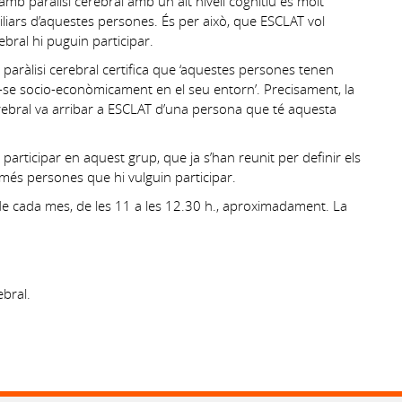
mb paràlisi cerebral amb un alt nivell cognitiu és molt
iliars d’aquestes persones. És per això, que ESCLAT vol
bral hi puguin participar.
 paràlisi cerebral certifica que ‘aquestes persones tenen
grar-se socio-econòmicament en el seu entorn’. Precisament, la
bral va arribar a ESCLAT d’una persona que té aquesta
articipar en aquest grup, que ja s’han reunit per definir els
més persones que hi vulguin participar.
e de cada mes, de les 11 a les 12.30 h., aproximadament. La
bral.