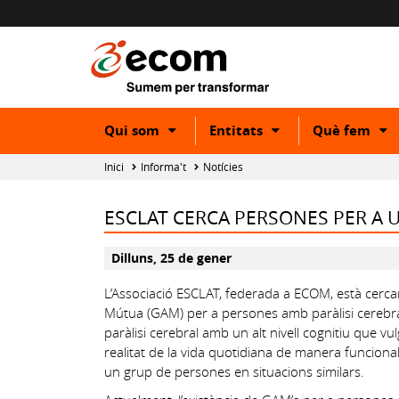
Show
Show
S
Qui som
Entitats
Què fem
or
or
o
hide
hide
h
Inici
Informa't
Notícies
subcategory
subcategory
s
ESCLAT CERCA PERSONES PER A 
Dilluns, 25 de gener
L’Associació ESCLAT, federada a ECOM, està cerc
Mútua (GAM) per a persones amb paràlisi cerebra
paràlisi cerebral amb un alt nivell cognitiu que v
realitat de la vida quotidiana de manera funcional
un grup de persones en situacions similars.