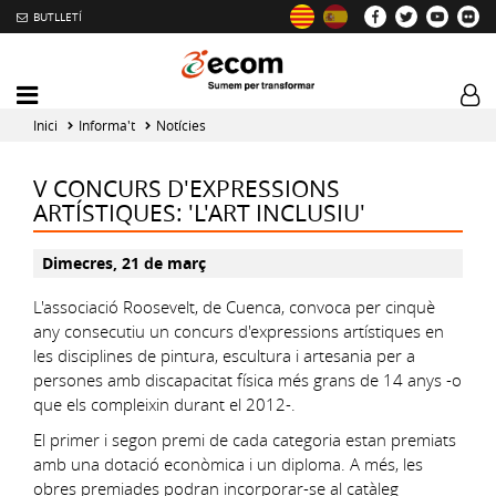
BUTLLETÍ
Mobile
Log
menu
tog
Inici
Informa't
Notícies
toggler
V CONCURS D'EXPRESSIONS
ARTÍSTIQUES: 'L'ART INCLUSIU'
Dimecres, 21 de març
L'associació Roosevelt, de Cuenca, convoca per cinquè
any consecutiu un concurs d'expressions artístiques en
les disciplines de pintura, escultura i artesania per a
persones amb discapacitat física més grans de 14 anys -o
que els compleixin durant el 2012-.
El primer i segon premi de cada categoria estan premiats
amb una dotació econòmica i un diploma. A més, les
obres premiades podran incorporar-se al catàleg