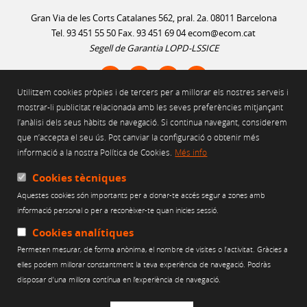
Gran Via de les Corts Catalanes 562, pral. 2a. 08011 Barcelona
Tel. 93 451 55 50 Fax. 93 451 69 04
ecom@ecom.cat
Segell de Garantia LOPD-LSSICE
Utilitzem cookies pròpies i de tercers per a millorar els nostres serveis i
AVÍS LEGAL
mostrar-li publicitat relacionada amb les seves preferències mitjançant
l’anàlisi dels seus hàbits de navegació. Si continua navegant, considerem
POLÍTICA D'ÚS DE COOKIES
que n’accepta el seu ús. Pot canviar la configuració o obtenir més
POLÍTICA DE PRIVACITAT
informació a la nostra Política de Cookies.
Més info
POLÍTICA DE XARXES SOCIALS
CANAL ÈTIC
Cookies tècniques
Aquestes cookies són importants per a donar-te accés segur a zones amb
Web finançat per:
informació personal o per a reconèixer-te quan inicies sessió.
Cookies analítiques
Permeten mesurar, de forma anònima, el nombre de visites o l’activitat. Gràcies a
elles podem millorar constantment la teva experiència de navegació. Podràs
disposar d’una millora contínua en l’experiència de navegació.