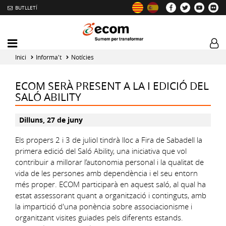
BUTLLETÍ
Mobile
Log
menu
tog
Inici
Informa't
Notícies
toggler
ECOM SERÀ PRESENT A LA I EDICIÓ DEL
SALÓ ABILITY
Dilluns, 27 de juny
Els propers 2 i 3 de juliol tindrà lloc a Fira de Sabadell la
primera edició del Saló Ability, una iniciativa que vol
contribuir a millorar l’autonomia personal i la qualitat de
vida de les persones amb dependència i el seu entorn
més proper. ECOM participarà en aquest saló, al qual ha
estat assessorant quant a organització i continguts, amb
la impartició d'una ponència sobre associacionisme i
organitzant visites guiades pels diferents estands.