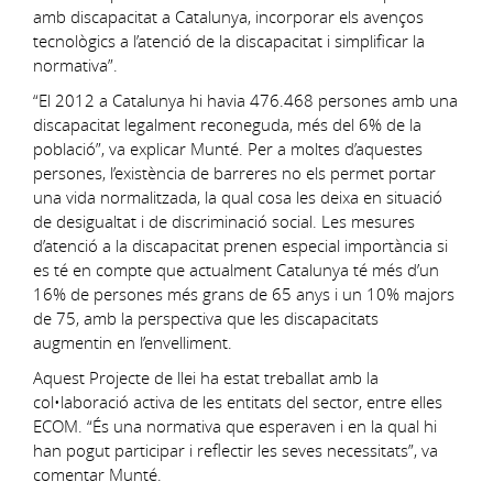
amb discapacitat a Catalunya, incorporar els avenços
tecnològics a l’atenció de la discapacitat i simplificar la
normativa”.
“El 2012 a Catalunya hi havia 476.468 persones amb una
discapacitat legalment reconeguda, més del 6% de la
població”, va explicar Munté. Per a moltes d’aquestes
persones, l’existència de barreres no els permet portar
una vida normalitzada, la qual cosa les deixa en situació
de desigualtat i de discriminació social. Les mesures
d’atenció a la discapacitat prenen especial importància si
es té en compte que actualment Catalunya té més d’un
16% de persones més grans de 65 anys i un 10% majors
de 75, amb la perspectiva que les discapacitats
augmentin en l’envelliment.
Aquest Projecte de llei ha estat treballat amb la
col•laboració activa de les entitats del sector, entre elles
ECOM. “És una normativa que esperaven i en la qual hi
han pogut participar i reflectir les seves necessitats”, va
comentar Munté.