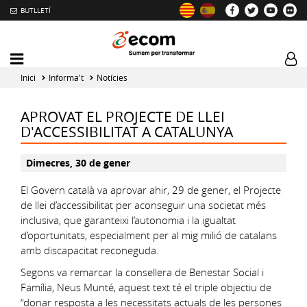
BUTLLETÍ
Mobile
Log
menu
tog
Inici
Informa't
Notícies
toggler
APROVAT EL PROJECTE DE LLEI
D'ACCESSIBILITAT A CATALUNYA
Dimecres, 30 de gener
El Govern català va aprovar ahir, 29 de gener, el Projecte
de llei d’accessibilitat per aconseguir una societat més
inclusiva, que garanteixi l’autonomia i la igualtat
d’oportunitats, especialment per al mig milió de catalans
amb discapacitat reconeguda.
Segons va remarcar la consellera de Benestar Social i
Família, Neus Munté, aquest text té el triple objectiu de
“donar resposta a les necessitats actuals de les persones