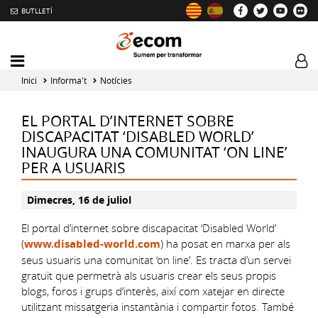
BUTLLETÍ
Mobile
Log
menu
tog
Inici
Informa't
Notícies
toggler
EL PORTAL D’INTERNET SOBRE
DISCAPACITAT ‘DISABLED WORLD’
INAUGURA UNA COMUNITAT ‘ON LINE’
PER A USUARIS
Dimecres, 16 de juliol
El portal d’internet sobre discapacitat ‘Disabled World’
(
www.disabled-world.com
) ha posat en marxa per als
seus usuaris una comunitat ‘on line’. Es tracta d’un servei
gratuït que permetrà als usuaris crear els seus propis
blogs, foros i grups d’interès, així com xatejar en directe
utilitzant missatgeria instantània i compartir fotos. També