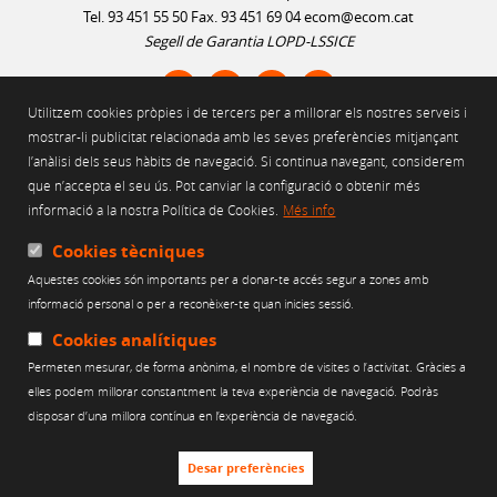
Tel. 93 451 55 50 Fax. 93 451 69 04
ecom@ecom.cat
Segell de Garantia LOPD-LSSICE
Utilitzem cookies pròpies i de tercers per a millorar els nostres serveis i
AVÍS LEGAL
mostrar-li publicitat relacionada amb les seves preferències mitjançant
l’anàlisi dels seus hàbits de navegació. Si continua navegant, considerem
POLÍTICA D'ÚS DE COOKIES
que n’accepta el seu ús. Pot canviar la configuració o obtenir més
POLÍTICA DE PRIVACITAT
informació a la nostra Política de Cookies.
Més info
POLÍTICA DE XARXES SOCIALS
CANAL ÈTIC
Cookies tècniques
Aquestes cookies són importants per a donar-te accés segur a zones amb
Web finançat per:
informació personal o per a reconèixer-te quan inicies sessió.
Cookies analítiques
Permeten mesurar, de forma anònima, el nombre de visites o l’activitat. Gràcies a
elles podem millorar constantment la teva experiència de navegació. Podràs
disposar d’una millora contínua en l’experiència de navegació.
Desar preferències