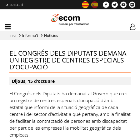
BUTLLETÍ
Mobile
Log
menu
tog
Inici
Informa't
Notícies
toggler
EL CONGRÉS DELS DIPUTATS DEMANA
UN REGISTRE DE CENTRES ESPECIALS
D’OCUPACIÓ
Dijous, 15 d'octubre
El Congrés dels Diputats ha demanat al Govern que creï
un registre de centres especials d'ocupació d'àmbit
estatal que informi de la situació geogràfica de cada
centre i del sector d'activitat a què pertany, amb la finalitat
de facilitar la contractació de persones amb discapacitat
per part de les empreses i la mobilitat geogràfica dels
empleats.