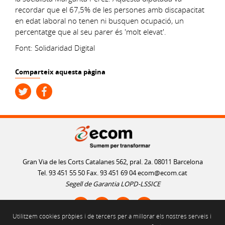
recordar que el 67,5% de les persones amb discapacitat
en edat laboral no tenen ni busquen ocupació, un
percentatge que al seu parer és 'molt elevat'.
Font: Solidaridad Digital
Comparteix aquesta pàgina
Gran Via de les Corts Catalanes 562, pral. 2a. 08011 Barcelona
Tel. 93 451 55 50 Fax. 93 451 69 04
ecom@ecom.cat
Segell de Garantia LOPD-LSSICE
Utilitzem cookies pròpies i de tercers per a millorar els nostres serveis i