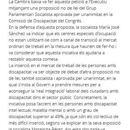
La Cambra baixa va fer aquesta petició a l'Executiu
mitjançant una proposició no de llei del Grup
Parlamentari Socialista aprovada per unanimitat en la
Comissió de Discapacitat del Congrés.
En la defensa d'aquesta proposta, la socialista María José
Sánchez va indicar que els centres especials d'ocupació
no estan utilitzant-se com a canal de transició al mercat
ordinari de treball en la mesura que haurien de fer-ho i
va considerar que aquesta iniciativa els ajudaria a
restablir aquesta comesa.
La inserció en el mercat de treball de les persones amb
discapacitat va ser objecte de debat d'altra proposició no
de llei, també socialista i aprovada per unanimitat, en la
qual s'insta al Govern a prendre mesures per a
aconseguir la 'real integració' laboral dels ciutadans amb
discapacitat dins el sector públic. Concretament, la
iniciativa posa l'accent en les persones amb discapacitat
intel·lectual, malaltia mental o amb un grau de
discapacitat superior al 49%, ja que són els col·lectius de
més difícil inserció, segons va explicar en la seva exposició
la socialista Margarita Pérez. Aquesta diputada va