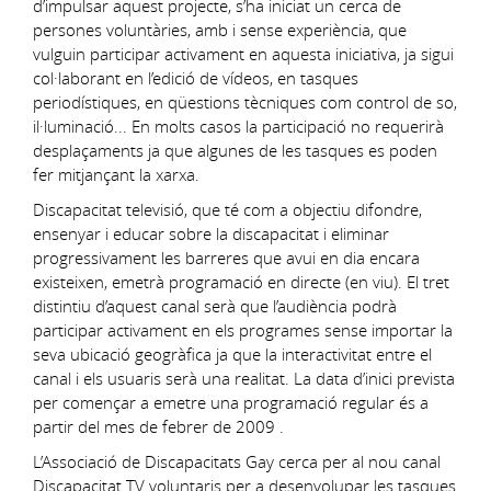
d’impulsar aquest projecte, s’ha iniciat un cerca de
persones voluntàries, amb i sense experiència, que
vulguin participar activament en aquesta iniciativa, ja sigui
col·laborant en l’edició de vídeos, en tasques
periodístiques, en qüestions tècniques com control de so,
il·luminació... En molts casos la participació no requerirà
desplaçaments ja que algunes de les tasques es poden
fer mitjançant la xarxa.
Discapacitat televisió, que té com a objectiu difondre,
ensenyar i educar sobre la discapacitat i eliminar
progressivament les barreres que avui en dia encara
existeixen, emetrà programació en directe (en viu). El tret
distintiu d’aquest canal serà que l’audiència podrà
participar activament en els programes sense importar la
seva ubicació geogràfica ja que la interactivitat entre el
canal i els usuaris serà una realitat. La data d’inici prevista
per començar a emetre una programació regular és a
partir del mes de febrer de 2009 .
L’Associació de Discapacitats Gay cerca per al nou canal
Discapacitat TV voluntaris per a desenvolupar les tasques