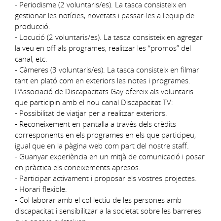
- Periodisme (2 voluntaris/es). La tasca consisteix en
gestionar les notícies, novetats i passar-les a l'equip de
producció.
- Locució (2 voluntaris/es). La tasca consisteix en agregar
la veu en off als programes, realitzar les “promos” del
canal, etc.
- Càmeres (3 voluntaris/es). La tasca consisteix en filmar
tant en plató com en exteriors les notes i programes.
L’Associació de Discapacitats Gay ofereix als voluntaris
que participin amb el nou canal Discapacitat TV:
- Possibilitat de viatjar per a realitzar exteriors.
- Reconeixement en pantalla a través dels crèdits
corresponents en els programes en els que participeu,
igual que en la pàgina web com part del nostre staff.
- Guanyar experiència en un mitjà de comunicació i posar
en pràctica els coneixements apresos.
- Participar activament i proposar els vostres projectes.
- Horari flexible.
- Col·laborar amb el col·lectiu de les persones amb
discapacitat i sensibilitzar a la societat sobre les barreres