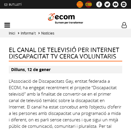
BUTLLETÍ
Mobile
Log
menu
tog
Inici
Informa't
Notícies
toggler
EL CANAL DE TELEVISIÓ PER INTERNET
DISCAPACITAT TV CERCA VOLUNTARIS
Dilluns, 12 de gener
L’Associació de Discapacitats Gay, entitat federada a
ECOM, ha engegat recentment el projecte “Discapacitat
televisió” amb la finalitat de convertir-se en el primer
canal de televisió temàtic sobre la discapacitat en
Internet. El canal ha estat concebut amb l'objectiu d'oferir
a les persones amb discapacitat una programació a mida
i diferent, on es parli sense censures i que sigui un mitjà
públic de comunicació, comunitari i pluralista. Per tal