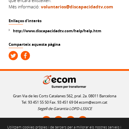
que encara existeixen.
Més informació:
voluntarios@discapacidadtv.com
Enllaços d'interès
http://www.discapacidadtv.com/help/help.htm
Comparteix aquesta pàgina
Gran Via de les Corts Catalanes 562, pral. 2a. 08011 Barcelona
Tel. 93 451 55 50 Fax. 93 451 69 04
ecom@ecom.cat
Segell de Garantia LOPD-LSSICE
Utilitzem cookies pròpies i de tercers per a millorar els nostres serveis i