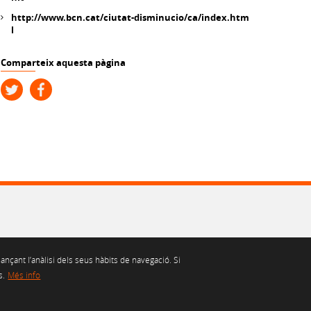
http://www.bcn.cat/ciutat-disminucio/ca/index.htm
l
Comparteix aquesta pàgina
ançant l’anàlisi dels seus hàbits de navegació. Si
s.
Més info