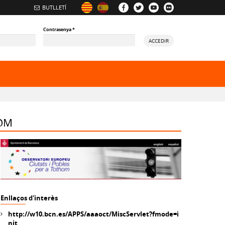
BUTLLETÍ
Contrasenya
*
ACCEDIR
ory
HOM
Enllaços d'interès
http://w10.bcn.es/APPS/aaaoct/MiscServlet?fmode=i
nit