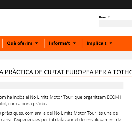
Usuari
*
how
Show
Show
Show
Què oferim
Informa't
Implica't
r
or
or
or
ide
hide
hide
hide
ubcategory
subcategory
subcategory
subcateg
A PRÀCTICA DE CIUTAT EUROPEA PER A TOT
hom ha inclòs el No Limits Motor Tour, que organitzem ECOM i
uliol, com a bona pràctica.
 pràctiques, com ara la del No Limits Motor Tour, és una de
tercanvi d'experiències per tal d'afavorir el desenvolupament de