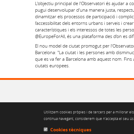
L'objectiu principal de l'Observatori és ajudar a 
pugui desenvolupar d'una manera justa, respectuos
dinamitzar els processos de participació i complicit
l’accessibilitat dels entorns urbans i serveis i c
característiques i els interessos de totes les perso
@EuropeForAll, és una plataforma des d’on es difon
El nou model de ciutat promogut per l'Observatori
Barcelona: "La ciutat i les persones amb dismin
que es va fer a Barcelona amb aquest nom. Fins a
ciutats europees.
Utilitzem cookies pròpies i de tercers per a millorar els
continua navegant, considerem que n’accepta el seu ús. 
Cookies tècniques