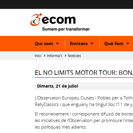
Show
Show
S
Qui som
Entitats
Què fem
or
or
o
hide
hide
h
Inici
Informa't
Notícies
subcategory
subcategory
s
EL NO LIMITS MOTOR TOUR: BON
Dimarts, 21 de juliol
L’Observatori Europeu Ciutats i Pobles per a Tot
RallyClassics i que enguany ha tingut lloc l’11 de j
El reconeixement i corresponent difusió de bones
les iniciatives de l’Observatori per promoure l'in
les polítiques més adients.