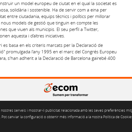
construir un model europeu de ciutat en el qual la societat es
a, solidària i sostenible. Ha de servir com a eina per
at entre ciutadania, equips tècnics i polítics per millorar
rear nous models de gestió que tinguin en compte les
nes que viuen als municipis. El seu perfil a Twitter,
en aquesta i d’altres iniciatives.
 es basa en els criteris marcats per la Declaració de
ució" promulgada l'any 1995 en el marc del Congrés Europeu
ra, s'han adherit a la Declaració de Barcelona gairebé 400
Gran Via de les Corts Catalanes 562, pral. 2a. 08011 Barcelona
 nostres serveis i mostrar-li publicitat relacionada amb les seves preferències mitj
Tel. 93 451 55 50 Fax. 93 451 69 04
ecom@ecom.cat
Pot canviar la configuració o obtenir més informació a la nostra Política de Cookie
Segell de Garantia LOPD-LSSICE