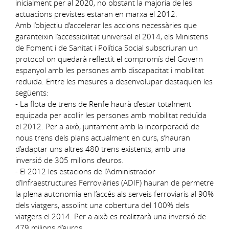
inicialment per al 2020, no obstant la majoria de les
actuacions previstes estaran en marxa el 2012.
Amb l’objectiu d’accelerar les accions necessàries que
garanteixin l’accessibilitat universal el 2014, els Ministeris
de Foment i de Sanitat i Política Social subscriuran un
protocol on quedarà reflectit el compromís del Govern
espanyol amb les persones amb discapacitat i mobilitat
reduïda. Entre les mesures a desenvolupar destaquen les
següents:
- La flota de trens de Renfe haurà d’estar totalment
equipada per acollir les persones amb mobilitat reduïda
el 2012. Per a això, juntament amb la incorporació de
nous trens dels plans actualment en curs, s’hauran
d’adaptar uns altres 480 trens existents, amb una
inversió de 305 milions d’euros.
- El 2012 les estacions de l’Administrador
d’Infraestructures Ferroviàries (ADIF) hauran de permetre
la plena autonomia en l’accés als serveis ferroviaris al 90%
dels viatgers, assolint una cobertura del 100% dels
viatgers el 2014. Per a això es realitzarà una inversió de
479 milions d’euros.