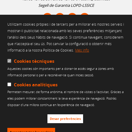
Segell de Garantia LOPD-LSSICE
Utilitzem cookies pròpies i de tercers per a millorar els nostres serveis i
AVÍS LEGAL
mostrar-li publicitat relacionada amb les seves preferències mitjançant
l’anàlisi dels seus hàbits de navegació. Si continua navegant, considerem
POLÍTICA D'ÚS DE COOKIES
que n’accepta el seu ús. Pot canviar la configuració o obtenir més
POLÍTICA DE PRIVACITAT
informació a la nostra Política de Cookies.
Més info
POLÍTICA DE XARXES SOCIALS
CANAL ÈTIC
Cookies tècniques
Aquestes cookies són importants per a donar-te accés segur a zones amb
Web finançat per:
informació personal o per a reconèixer-te quan inicies sessió.
Cookies analítiques
Permeten mesurar, de forma anònima, el nombre de visites o l’activitat. Gràcies a
elles podem millorar constantment la teva experiència de navegació. Podràs
disposar d’una millora contínua en l’experiència de navegació.
Desar preferències
Creu de Sant Jordi 2011