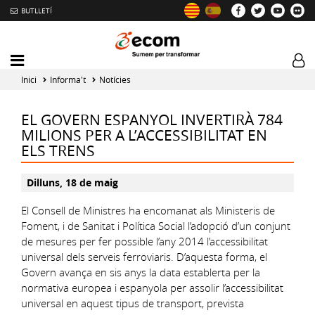
BUTLLETÍ
Mobile
Log
menu
tog
Inici
Informa't
Notícies
toggler
EL GOVERN ESPANYOL INVERTIRÀ 784
MILIONS PER A L’ACCESSIBILITAT EN
ELS TRENS
Dilluns, 18 de maig
El Consell de Ministres ha encomanat als Ministeris de
Foment, i de Sanitat i Política Social l’adopció d’un conjunt
de mesures per fer possible l’any 2014 l’accessibilitat
universal dels serveis ferroviaris. D’aquesta forma, el
Govern avança en sis anys la data establerta per la
normativa europea i espanyola per assolir l’accessibilitat
universal en aquest tipus de transport, prevista