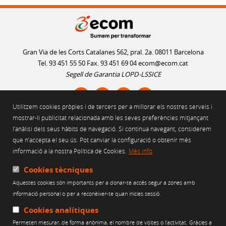
Gran Via de les Corts Catalanes 562, pral. 2a. 08011 Barcelona
Tel. 93 451 55 50 Fax. 93 451 69 04
ecom@ecom.cat
Segell de Garantia LOPD-LSSICE
Utilitzem cookies pròpies i de tercers per a millorar els nostres serveis i
AVÍS LEGAL
mostrar-li publicitat relacionada amb les seves preferències mitjançant
l’anàlisi dels seus hàbits de navegació. Si continua navegant, considerem
POLÍTICA D'ÚS DE COOKIES
que n’accepta el seu ús. Pot canviar la configuració o obtenir més
POLÍTICA DE PRIVACITAT
informació a la nostra Política de Cookies.
Més info
POLÍTICA DE XARXES SOCIALS
CANAL ÈTIC
Cookies tècniques
Aquestes cookies són importants per a donar-te accés segur a zones amb
Web finançat per:
informació personal o per a reconèixer-te quan inicies sessió.
Cookies analítiques
Permeten mesurar, de forma anònima, el nombre de visites o l’activitat. Gràcies a