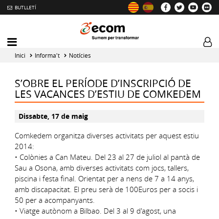
BUTLLETÍ
Mobile
Log
menu
tog
Inici
Informa't
Notícies
toggler
S’OBRE EL PERÍODE D’INSCRIPCIÓ DE
LES VACANCES D’ESTIU DE COMKEDEM
Dissabte, 17 de maig
Comkedem organitza diverses activitats per aquest estiu
2014:
• Colònies a Can Mateu. Del 23 al 27 de juliol al pantà de
Sau a Osona, amb diverses activitats com jocs, tallers,
piscina i festa final. Orientat per a nens de 7 a 14 anys,
amb discapacitat. El preu serà de 100Euros per a socis i
50 per a acompanyants.
• Viatge autònom a Bilbao. Del 3 al 9 d'agost, una