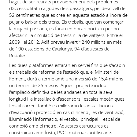
hagut de ser retirats provisionalment pels problemes
d’accessibilitat i caigudes dels passatgers, pel desnivell de
52 centímetres que es crea en aquesta estació a l’hora de
pujar o baixar dels trens. Els treballs, que van començar
la mitjanit passada, es faran en horari nocturn per no
afectar ni la circulació de trens ni la de viatgers. Entre el
2009 i el 2012, Adif preveu invertir 240 milions en més
de 100 estacions de Catalunya, 94 d'aquestes de
Rodalies.
Les dues plataformes estaran en servei fins que s'acabin
els treballs de reforma de l'estació que, el Ministeri de
Foment, durà a terme amb una inversió de 15,4 milions i
un termini de 25 mesos. Aquest projecte inclou
l'ampliació definitiva de les andanes en tota la seva
longitud i la instal.lació d'ascensors i escales mecàniques
fins al carrer. També es milloraran les instal.lacions
d'evacuació i protecció en cas d'incendi, les de ventilació,
il.luminació i informació, el vestíbul principal i l'espai de
connexió amb el metro. Aquestes estructures es
construiran amb fusta, PVC i materials antilliscants i