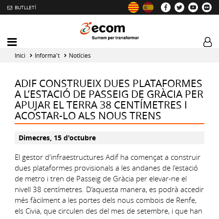
BUTLLETÍ
Mobile
Log
menu
tog
Inici
Informa't
Notícies
toggler
ADIF CONSTRUEIX DUES PLATAFORMES
A L’ESTACIÓ DE PASSEIG DE GRÀCIA PER
APUJAR EL TERRA 38 CENTÍMETRES I
ACOSTAR-LO ALS NOUS TRENS
Dimecres, 15 d'octubre
El gestor d'infraestructures Adif ha començat a construir
dues plataformes provisionals a les andanes de l'estació
de metro i tren de Passeig de Gràcia per elevar-ne el
nivell 38 centímetres. D’aquesta manera, es podrà accedir
més fàcilment a les portes dels nous combois de Renfe,
els Civia, que circulen des del mes de setembre, i que han