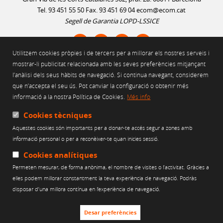
Tel. 93 451 55 50 Fax. 93 451 69 04
ecom@ecom.cat
Segell de Garantia LOPD-LSSICE
Utilitzem cookies pròpies i de tercers per a millorar els nostres serveis i
AVÍS LEGAL
mostrar-li publicitat relacionada amb les seves preferències mitjançant
l’anàlisi dels seus hàbits de navegació. Si continua navegant, considerem
POLÍTICA D'ÚS DE COOKIES
que n’accepta el seu ús. Pot canviar la configuració o obtenir més
POLÍTICA DE PRIVACITAT
informació a la nostra Política de Cookies.
Més info
POLÍTICA DE XARXES SOCIALS
CANAL ÈTIC
Cookies tècniques
Aquestes cookies són importants per a donar-te accés segur a zones amb
Web finançat per:
informació personal o per a reconèixer-te quan inicies sessió.
Cookies analítiques
Permeten mesurar, de forma anònima, el nombre de visites o l’activitat. Gràcies a
elles podem millorar constantment la teva experiència de navegació. Podràs
disposar d’una millora contínua en l’experiència de navegació.
Desar preferències