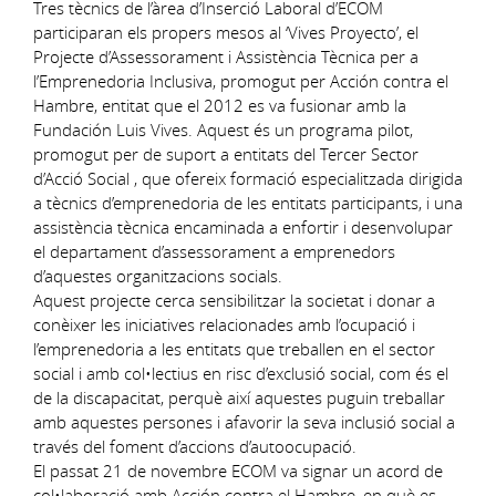
Tres tècnics de l’àrea d’Inserció Laboral d’ECOM
participaran els propers mesos al ‘Vives Proyecto’, el
Projecte d’Assessorament i Assistència Tècnica per a
l’Emprenedoria Inclusiva, promogut per Acción contra el
Hambre, entitat que el 2012 es va fusionar amb la
Fundación Luis Vives. Aquest és un programa pilot,
promogut per de suport a entitats del Tercer Sector
d’Acció Social , que ofereix formació especialitzada dirigida
a tècnics d’emprenedoria de les entitats participants, i una
assistència tècnica encaminada a enfortir i desenvolupar
el departament d’assessorament a emprenedors
d’aquestes organitzacions socials.
Aquest projecte cerca sensibilitzar la societat i donar a
conèixer les iniciatives relacionades amb l’ocupació i
l’emprenedoria a les entitats que treballen en el sector
social i amb col•lectius en risc d’exclusió social, com és el
de la discapacitat, perquè així aquestes puguin treballar
amb aquestes persones i afavorir la seva inclusió social a
través del foment d’accions d’autoocupació.
El passat 21 de novembre ECOM va signar un acord de
col•laboració amb Acción contra el Hambre, en què es