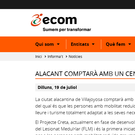
Show
Show
S
Qui som
Entitats
Què fem
or
or
o
hide
hide
h
Inici
Informa't
Notícies
subcategory
subcategory
s
ALACANT COMPTARÀ AMB UN CEN
Dilluns, 19 de juliol
La ciutat alacantina de Villajoyosa comptarà amb 
del qual és que les persones amb mobilitat reduï
lleure i turisme totalment adaptat a les seves nece
El Projecte Creta, actualment en fase de desenvol
del Lesionat Medul•lar (FLM) i és la primera inici