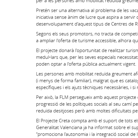
per a les persones amb mobilitat reduïda greume
Pretén ser una alternativa al problema de les va
iniciativa sense ànim de lucre que aspira a servir d
desenvolupament d'aquest tipus de Centres de R
Segons els seus promotors, no tracta de competir 
a ampliar l'oferta de turisme accessible, alhora qu
El projecte donarà l'oportunitat de realitzar tur
medul•lars que, per les seves especials necessitat
poden optar a l'oferta pública actualment vigent.
Les persones amb mobilitat reduïda greument afect
(i menys de forma familiar), malgrat que es catal
específiques i els ajuts tècniques necessàries, i s
Per això, la FLM persegueix amb aquest projecte 
progressió de les polítiques socials al seu camí pe
reduïda desitjoses però amb moltes dificultats per
El Projecte Creta compta amb el suport de tots els
Generalitat Valenciana ja ha informat sobre el sup
"promociona l'autonomia i la integració social de