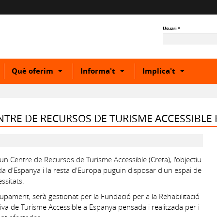
Usuari
*
how
Show
Show
Show
Què oferim
Informa't
Implica't
r
or
or
or
ide
hide
hide
hide
ubcategory
subcategory
subcategory
subcateg
TRE DE RECURSOS DE TURISME ACCESSIBLE 
un Centre de Recursos de Turisme Accessible (Creta), l'objectiu
da d'Espanya i la resta d'Europa puguin disposar d'un espai de
ssitats.
upament, serà gestionat per la Fundació per a la Rehabilitació
ativa de Turisme Accessible a Espanya pensada i realitzada per i