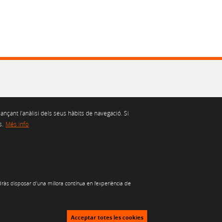
ançant l’anàlisi dels seus hàbits de navegació. Si
s.
Més info
CIALS
CANAL ÈTIC
ràs disposar d’una millora contínua en l’experiència de
Acceptar totes les cookies