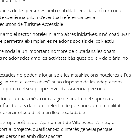
nt afectades.
cances de les persones amb mobilitat reduïda, així com una
'experiència pilot i d'eventual referència per al
ecursos de Turisme Accessible.
amb el sector hoteler ni amb altres iniciatives, sinó coadjuvar
e permetrà eixamplar les relacions socials del col•lectiu.
isme social a un important nombre de ciutadans lesionats
s relacionades amb les activitats bàsiques de la vida diària, no
ades no poden allotjar-se a les instal•lacions hoteleres a l'ús
oguin com a "accessibles", si no disposen de les adaptacions
i no porten el seu propi servei d'assistència personal.
donar un pas més, com a agent social, en el suport a la
r facilitar la vida d'un col•lectiu de persones amb mobilitat
 exercir el seu dret a un lleure saludable.
 grups polítics de l'Ajuntament de Villajoyosa. A més, la
ort al projecte, qualificant-lo d'interès general perquè
 les persones amb discapacitat".